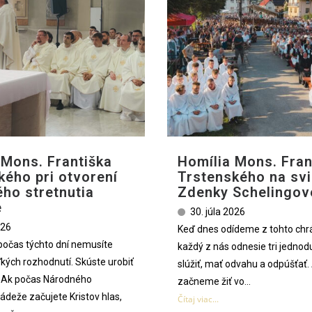
 Mons. Františka
Homília Mons. Fran
kého pri otvorení
Trstenského na svi
ho stretnutia
Zdenky Schelingov
e
30. júla 2026
026
Keď dnes odídeme z tohto chr
 počas týchto dní nemusíte
každý z nás odnesie tri jednod
ľkých rozhodnutí. Skúste urobiť
slúžiť, mať odvahu a odpúšťať. 
. Ak počas Národného
začneme žiť vo...
ládeže začujete Kristov hlas,
Čítaj viac...