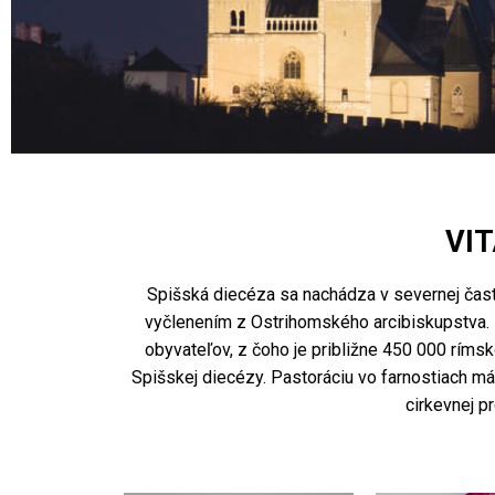
VIT
Spišská diecéza sa nachádza v severnej časti
vyčlenením z Ostrihomského arcibiskupstva. 
obyvateľov, z čoho je približne 450 000 ríms
Spišskej diecézy. Pastoráciu vo farnostiach má
cirkevnej p