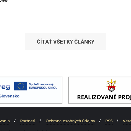
vaše...
ČÍTAŤ VŠETKY ČLÁNKY
vania
Partneri
Ochrana osobných údajov
RSS
Vere