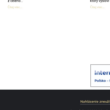
z celého...
ktorý vysloví 
Čítaj viac...
Čítaj viac...
Nahlásenie zneuží