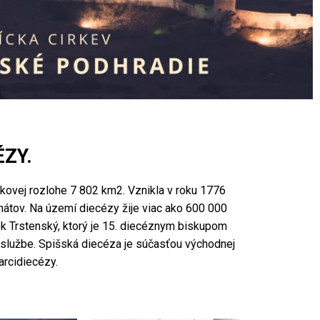
ÉZY.
lkovej rozlohe 7 802 km2. Vznikla v roku 1776
átov. Na území diecézy žije viac ako 600 000
ek Trstenský, ktorý je 15. diecéznym biskupom
j službe. Spišská diecéza je súčasťou východnej
arcidiecézy.