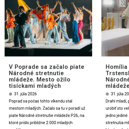
V Poprade sa začalo piate
Homília
Národné stretnutie
Trstens
mládeže. Mesto ožilo
Národné
tisíckami mladých
mládež
31. júla 2026
31. júla 2
Poprad sa počas tohto víkendu stal
Drahí mladí,
mestom mladých. Začalo sa tu v poradí už
urobiť sto ve
piate Národné stretnutie mládeže P26, na
jedno jediné
ktoré prišlo približne 2 000 mladých
stretnutia m