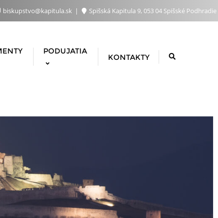
biskupstvo@kapitula.sk
Spišská Kapitula 9, 053 04 Spišské Podhradie
MENTY
PODUJATIA
KONTAKTY