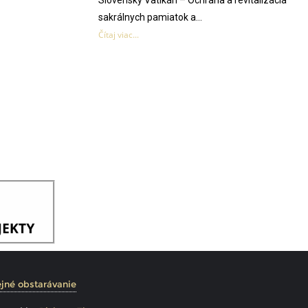
Slovenský Vatikán – Ochrana a revitalizácia
sakrálnych pamiatok a...
Čítaj viac...
jné obstarávanie