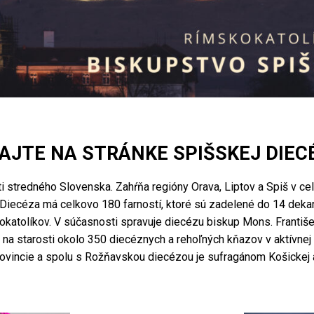
AJTE NA STRÁNKE SPIŠSKEJ DIEC
 stredného Slovenska. Zahŕňa regióny Orava, Liptov a Spiš v ce
Diecéza má celkovo 180 farností, ktoré sú zadelené do 14 dekan
kokatolíkov. V súčasnosti spravuje diecézu biskup Mons. Františ
 na starosti okolo 350 diecéznych a rehoľných kňazov v aktívne
rovincie a spolu s Rožňavskou diecézou je sufragánom Košickej 