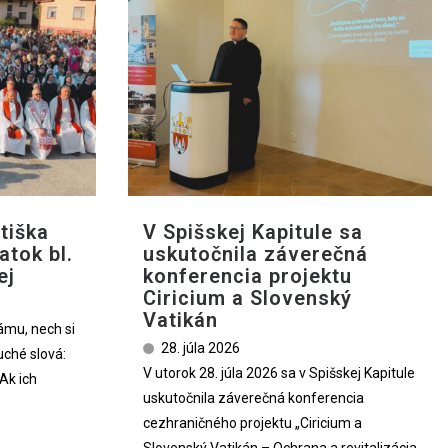
tiška
V Spišskej Kapitule sa
atok bl.
uskutočnila záverečná
ej
konferencia projektu
Ciricium a Slovenský
Vatikán
ámu, nech si
28. júla 2026
uché slová:
V utorok 28. júla 2026 sa v Spišskej Kapitule
Ak ich
uskutočnila záverečná konferencia
cezhraničného projektu „Ciricium a