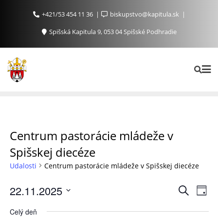
+421/53 454 11 36
biskupstvo@kapitula.sk
Spišská Kapitula 9, 053 04 Spišské Podhradie
Centrum pastorácie mládeže v
Spišskej diecéze
Udalosti
Centrum pastorácie mládeže v Spišskej diecéze
Ud
Udalosti
22.11.2025
Vyhľadať
Day
Search
Na
Vyberte
Celý deň
and
Zo
dátum.