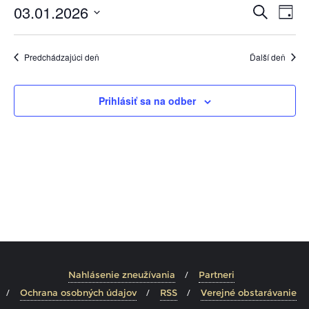
Ud
Udalosti
03.01.2026
Vyhľadať
Day
Search
Na
Vyberte
and
Zo
dátum.
Predchádzajúci deň
Ďalší deň
Views
Navigat
Prihlásiť sa na odber
Nahlásenie zneužívania
Partneri
Ochrana osobných údajov
RSS
Verejné obstarávanie