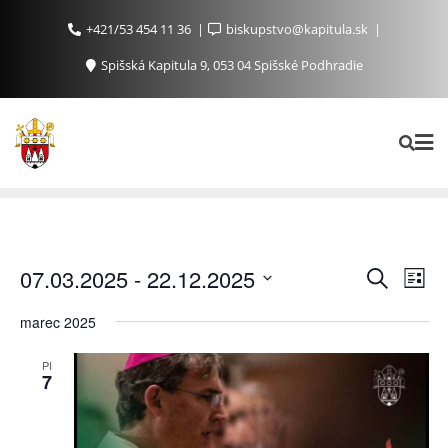
+421/53 454 11 36
biskupstvo@kapitula.sk
Spišská Kapitula 9, 053 04 Spišské Podhradie
Ud
Udalosti
07.03.2025
 - 
22.12.2025
Vyhľadať
List
Search
Na
Vyberte
marec 2025
and
Zo
dátum.
Views
PI
Navigat
7