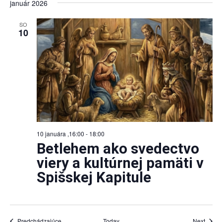
január 2026
SO
10
10 januára ,16:00
-
18:00
Betlehem ako svedectvo
viery a kultúrnej pamäti v
Spišskej Kapitule
Udalosti
Udalos
Predchádzajúce
Today
Next