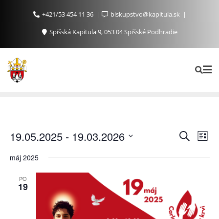
+421/53 454 11 36
biskupstvo@kapitula.sk
Spišská Kapitula 9, 053 04 Spišské Podhradie
Ud
Udalosti
19.05.2025
 - 
19.03.2026
Vyhľadať
List
Search
Na
Vyberte
máj 2025
and
Zo
dátum.
Views
PO
Navigat
19