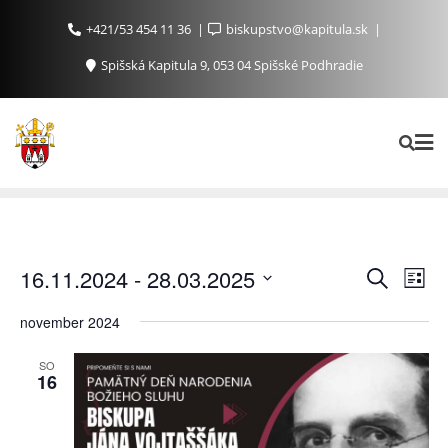
+421/53 454 11 36
biskupstvo@kapitula.sk
Spišská Kapitula 9, 053 04 Spišské Podhradie
Ud
Udalosti
16.11.2024
 - 
28.03.2025
Vyhľadať
List
Search
Na
Vyberte
november 2024
and
Zo
dátum.
Views
SO
Navigat
16