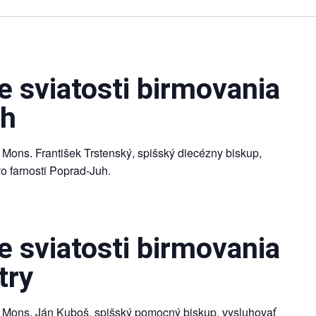
 sviatosti birmovania
uh
Mons. František Trstenský, spišský diecézny biskup,
vo farnosti Poprad-Juh.
 sviatosti birmovania
try
 Mons. Ján Kuboš, spišský pomocný biskup, vysluhovať