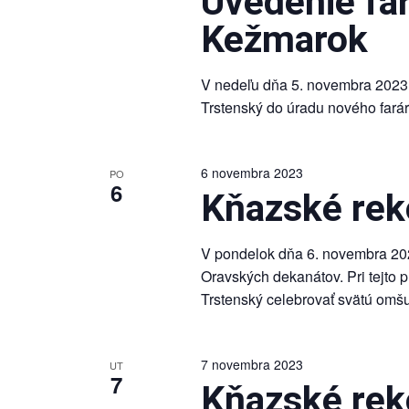
Uvedenie far
Kežmarok
V nedeľu dňa 5. novembra 2023 p
Trstenský do úradu nového fará
6 novembra 2023
PO
6
Kňazské rek
V pondelok dňa 6. novembra 202
Oravských dekanátov. Pri tejto p
Trstenský celebrovať svätú omš
7 novembra 2023
UT
7
Kňazské rek