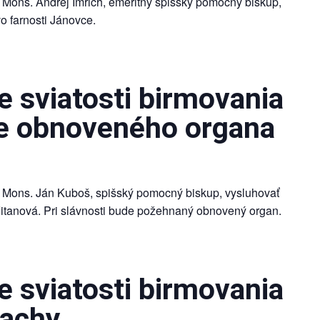
 Mons. Andrej Imrich, emeritný spišský pomocný biskup,
o farnosti Jánovce.
 sviatosti birmovania
e obnoveného organa
 Mons. Ján Kuboš, spišský pomocný biskup, vysluhovať
 Vitanová. Pri slávnosti bude požehnaný obnovený organ.
 sviatosti birmovania
lachy