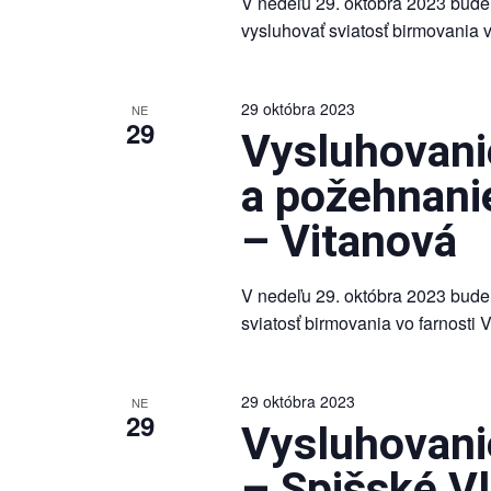
V nedeľu 29. októbra 2023 bude
vysluhovať sviatosť birmovania v
29 októbra 2023
NE
29
Vysluhovanie
a požehnani
– Vitanová
V nedeľu 29. októbra 2023 bude
sviatosť birmovania vo farnosti
29 októbra 2023
NE
29
Vysluhovanie
– Spišské V