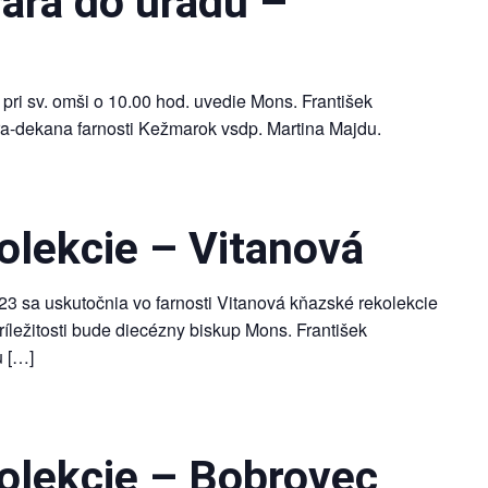
ára do úradu –
ri sv. omši o 10.00 hod. uvedie Mons. František
ra-dekana farnosti Kežmarok vsdp. Martina Majdu.
olekcie – Vitanová
3 sa uskutočnia vo farnosti Vitanová kňazské rekolekcie
ríležitosti bude diecézny biskup Mons. František
u […]
olekcie – Bobrovec