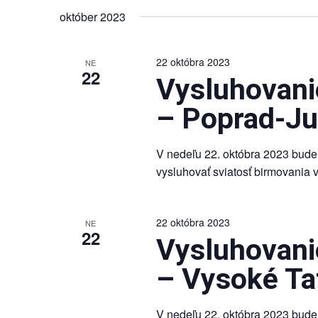
Navigation
dátum.
Keyword.
október 2023
22 októbra 2023
NE
22
Vysluhovanie
– Poprad-J
V nedeľu 22. októbra 2023 bude 
vysluhovať sviatosť birmovania 
22 októbra 2023
NE
22
Vysluhovanie
– Vysoké Ta
V nedeľu 22. októbra 2023 bude