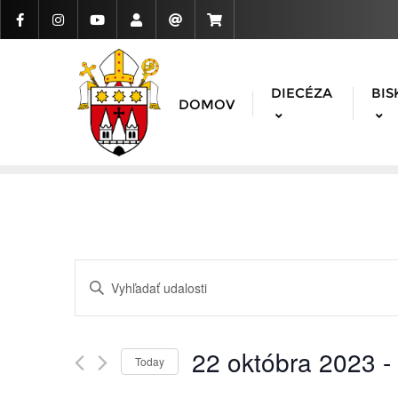
DIECÉZA
BIS
DOMOV
Udalosti
Enter
Search
Keyword.
Search
and
for
22 októbra 2023
 - 
Today
Udalosti
Views
Vyberte
by