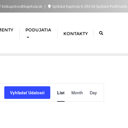
biskupstvo@kapitula.sk
Spišská Kapitula 9, 053 04 Spišské Podhradie
MENTY
PODUJATIA
KONTAKTY
Udalosť
Vyhľadať Udalosti
List
Month
Day
Navigácie
Zobrazen