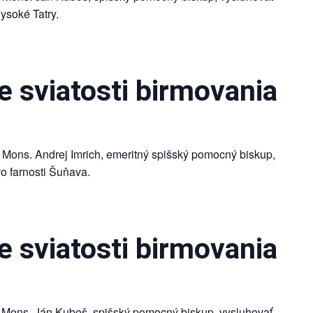
Vysoké Tatry.
 sviatosti birmovania
 Mons. Andrej Imrich, emeritný spišský pomocný biskup,
vo farnosti Šuňava.
 sviatosti birmovania
 Mons. Ján Kuboš, spišský pomocný biskup, vysluhovať