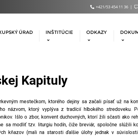
+421/53 454 11 36
KUPSKÝ ÚRAD
INŠTITÚCIE
ODKAZY
DOKU
skej Kapituly
irkevným mestečkom, ktorého dejiny sa začali písať už na konc
ho názvom, ktorý vyplýva z tradícií hlbokého stredoveku. 
ikov. Išlo o zbor, konvent duchovných, ktorí žili sčasti ako re
 sa modliť tzv. liturgiu hodín, čiže breviár, spoločne slúžili
kých kňazov (mali na starosti ďalšie úlohy jednak v súvislos