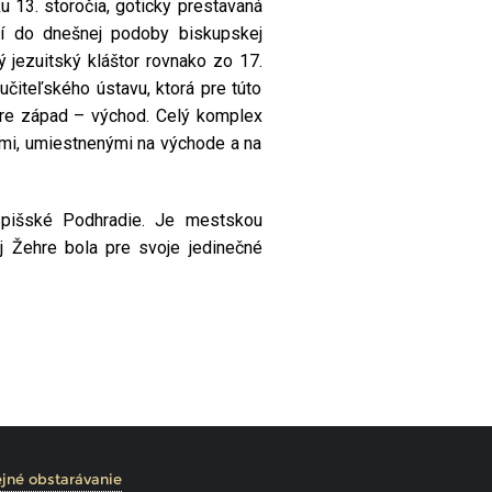
u 13. storočia, goticky prestavaná
čí do dnešnej podoby biskupskej
ý jezuitský kláštor rovnako zo 17.
učiteľského ústavu, ktorá pre túto
ere západ – východ. Celý komplex
ami, umiestnenými na východe a na
Spišské Podhradie. Je mestskou
 Žehre bola pre svoje jedinečné
apituła (PL)
jné obstarávanie