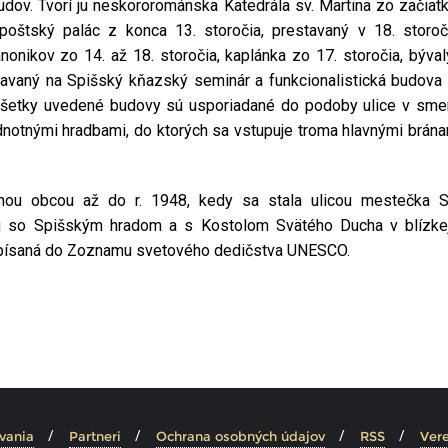
ov. Tvorí ju neskororománska Katedrála sv. Martina zo začiatk
epoštský palác z konca 13. storočia, prestavaný v 18. storo
onikov zo 14. až 18. storočia, kaplánka zo 17. storočia, býval
stavaný na Spišský kňazský seminár a funkcionalistická budova 
 Všetky uvedené budovy sú usporiadané do podoby ulice v sm
ednotnými hradbami, do ktorých sa vstupuje troma hlavnými brán
tnou obcou až do r. 1948, kedy sa stala ulicou mestečka 
u so Spišským hradom a s Kostolom Svätého Ducha v blízkej
apísaná do Zoznamu svetového dedičstva UNESCO.
apter (EN)
Spiska K
vania
Partneri
Ochrana osobných údajov
RSS
Vere