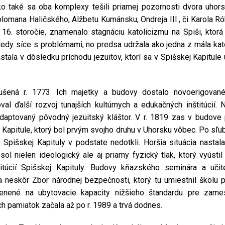
Ako také sa oba komplexy tešili priamej pozornosti dvora uhor
ana Haličského, Alžbetu Kumánsku, Ondreja III., či Karola Rób
16. storočie, znamenalo stagnáciu katolicizmu na Spiši, ktorá
tedy síce s problémami, no predsa udržala ako jedna z mála katol
tala v dôsledku príchodu jezuitov, ktorí sa v Spišskej Kapitule u
ušená r. 1773. Ich majetky a budovy dostalo novoerigované
 ďalší rozvoj tunajších kultúrnych a edukačných inštitúcií. 
adaptovaný pôvodný jezuitský kláštor. V r. 1819 zas v budov
 Kapitule, ktorý bol prvým svojho druhu v Uhorsku vôbec. Po sľub
Spišskej Kapituly v podstate nedotkli. Horšia situácia nastal
sol nielen ideologický ale aj priamy fyzický tlak, ktorý vyústi
titúcií Spišskej Kapituly. Budovy kňazského seminára a učit
neskôr Zbor národnej bezpečnosti, ktorý tu umiestnil školu pr
enené na ubytovacie kapacity nižšieho štandardu pre zam
ých pamiatok začala až po r. 1989 a trvá dodnes.