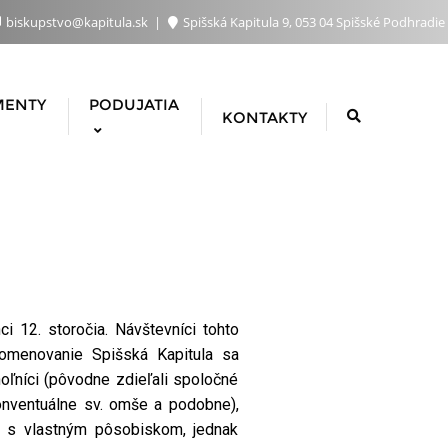
biskupstvo@kapitula.sk
Spišská Kapitula 9, 053 04 Spišské Podhradie
MENTY
PODUJATIA
KONTAKTY
i 12. storočia. Návštevníci tohto
Pomenovanie Spišská Kapitula sa
hoľníci (pôvodne zdieľali spoločné
 konventuálne sv. omše a podobne),
ti s vlastným pôsobiskom, jednak