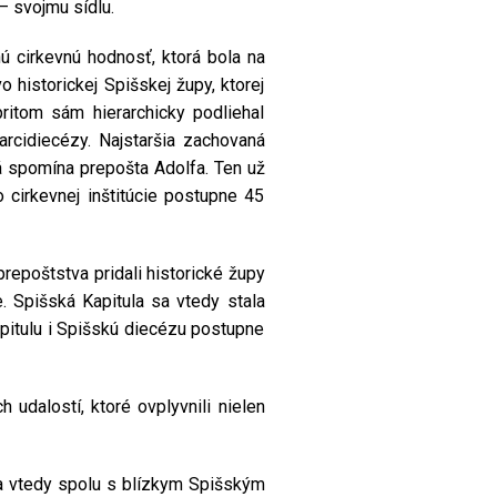
– svojmu sídlu.
nú cirkevnú hodnosť, ktorá bola na
 historickej Spišskej župy, ktorej
ritom sám hierarchicky podliehal
rcidiecézy. Najstaršia zachovaná
rá spomína prepošta Adolfa. Ten už
o cirkevnej inštitúcie postupne 45
repoštstva pridali historické župy
. Spišská Kapitula sa vtedy stala
apitulu i Spišskú diecézu postupne
udalostí, ktoré ovplyvnili nielen
ola vtedy spolu s blízkym Spišským