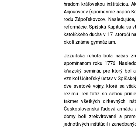
hradom kráľovskou inštitúciou. 
Anjouovcov (spomeňme aspoň Kolom
rodu Zápoľskovcov. Nasledujúce, 
reformácie. Spišská Kapitula sa v
katolíckeho ducha v 17. storočí nas
okolí známe gymnázium.
Jezuitská rehoľa bola načas zr
spomínanom roku 1776. Nasledoval
kňazský seminár, pre ktorý bol 
vznikol Učiteľský ústav v Spišskej
dve svetové vojny, ktoré sa však 
režimu. Ten totiž so sebou prinie
takmer všetkých cirkevných inš
Československá ľudová armáda a 
domy boli zrekvirované a prem
jednotlivých inštitúcií i zanedban