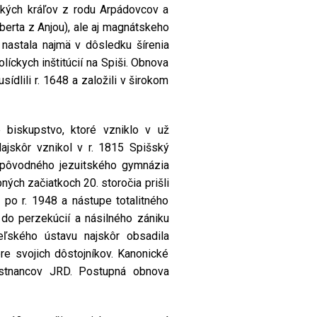
ských kráľov z rodu Arpádovcov a
erta z Anjou), ale aj magnátskeho
 nastala najmä v dôsledku šírenia
íckych inštitúcií na Spiši. Obnova
sídlili r. 1648 a založili v širokom
 biskupstvo, ktoré vzniklo v už
Najskôr vznikol v r. 1815 Spišský
e pôvodného jezuitského gymnázia
ných začiatkoch 20. storočia prišli
a po r. 1948 a nástupe totalitného
l do perzekúcií a násilného zániku
eľského ústavu najskôr obsadila
e svojich dôstojníkov. Kanonické
estnancov JRD. Postupná obnova