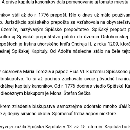
). A práve kapitula kanonikov dala pomenovanie aj tomuto miestu 
nikov stál až do r. 1776 prepošt. Išlo o dnes už málo používa
up. Jurisdikcia spišského prepošta sa vzťahovala na obyvateľstvo
m územím, nazývaným Spišské prepoštstvo. Spišský prepošt p
koľko aj Spišské prepoštstvo patrilo do územia Ostrihomskej a
štoch je listina uhorského kráľa Ondreja II. z roku 1209, kto
šnej Spišskej Kapituly. Od Adolfa následne stálo na čele tejt
dy cisárovná Mária Terézia a pápež Pius VI. k územiu Spišského p
é biskupstvo. To si až podnes zachovalo svoje pôvodné hranice
rálnej kapituly kanonikov. Od r. 1776 dodnes viedlo Spišskú K
diecéznym biskupom je Mons. Štefan Sečka.
okrem zriadenia biskupstva samozrejme odohralo mnoho ďalších 
 aj dejiny širšieho okolia. Spomenúť treba aspoň niektoré.
voja zažila Spišská Kapitula v 13. až 15. storočí. Kapitula b