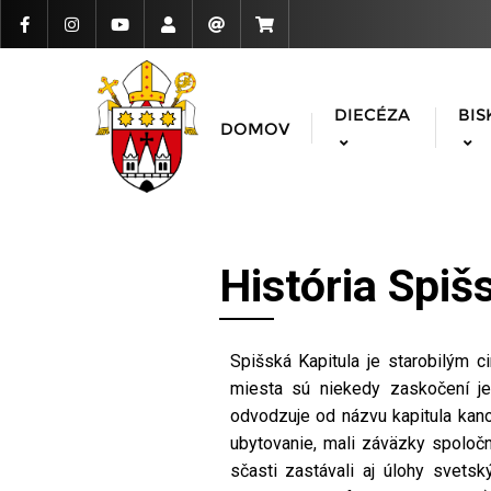
DIECÉZA
BIS
DOMOV
História Spiš
Spišská Kapitula je starobilým c
miesta sú niekedy zaskočení je
odvodzuje od názvu kapitula kanon
ubytovanie, mali záväzky spoločne
sčasti zastávali aj úlohy svets