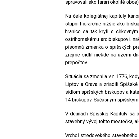
spravovali ako farári okolité obce
Na čele kolegiátnej kapituly kano
stupni hierarchie nižšie ako bisk
hranice sa tak kryli s cirkevný
ostrihomskému arcibiskupovi, na
písomná zmienka o spišských prepo
zrejme sídlil niekde na území dne
prepoštov.
Situácia sa zmenila v r. 1776, ke
Liptov a Orava a zriadili Spišsk
sídlom spišských biskupov a kated
14 biskupov. Súčasným spišským 
V dejinách Spišskej Kapituly sa 
stavebný vývoj tohto mestečka, ale
Vrchol stredovekého stavebného vý