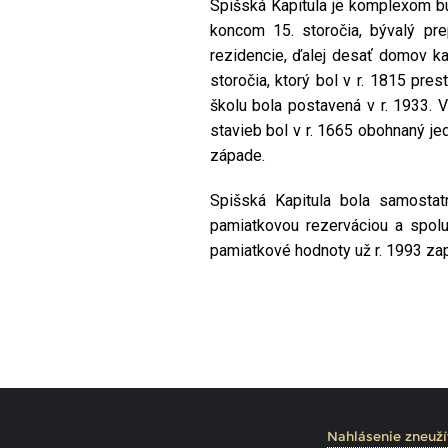
Spišská Kapitula je komplexom bud
koncom 15. storočia, bývalý pr
rezidencie, ďalej desať domov kan
storočia, ktorý bol v r. 1815 pre
školu bola postavená v r. 1933.
stavieb bol v r. 1665 obohnaný j
západe.
Spišská Kapitula bola samosta
pamiatkovou rezerváciou a spol
pamiatkové hodnoty už r. 1993 z
The Spiš Ch
Nahlásenie zneuží