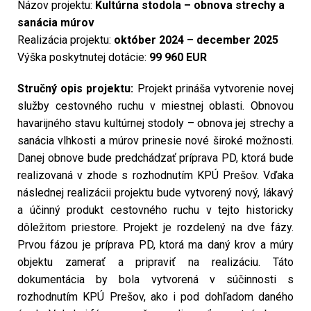
Názov projektu:
Kultúrna stodola – obnova strechy a
sanácia múrov
Realizácia projektu:
október 2024 – december 2025
Výška poskytnutej dotácie:
99 960 EUR
Stručný opis projektu:
Projekt prináša vytvorenie novej
služby cestovného ruchu v miestnej oblasti. Obnovou
havarijného stavu kultúrnej stodoly – obnova jej strechy a
sanácia vlhkosti a múrov prinesie nové široké možnosti.
Danej obnove bude predchádzať príprava PD, ktorá bude
realizovaná v zhode s rozhodnutím KPÚ Prešov. Vďaka
následnej realizácii projektu bude vytvorený nový, lákavý
a účinný produkt cestovného ruchu v tejto historicky
dôležitom priestore. Projekt je rozdelený na dve fázy.
Prvou fázou je príprava PD, ktorá ma daný krov a múry
objektu zamerať a pripraviť na realizáciu. Táto
dokumentácia by bola vytvorená v súčinnosti s
rozhodnutím KPÚ Prešov, ako i pod dohľadom daného