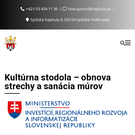
+421/53 454 11 36
biskupstvo@kapitula.sk
Spišská Kapitula 9, 053 04 Spišské Podhradie
Kultúrna stodola – obnova
strechy a sanácia múrov