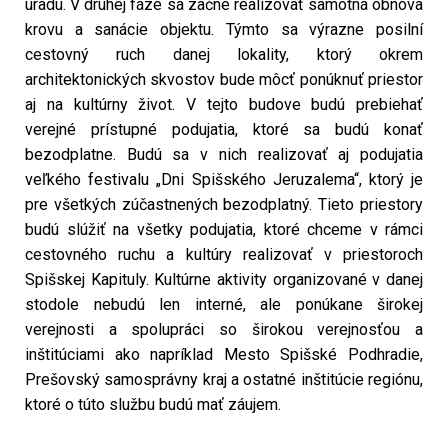
úradu. V druhej fáze sa začne realizovať samotná obnova
krovu a sanácie objektu. Týmto sa výrazne posilní
cestovný ruch danej lokality, ktorý okrem
architektonických skvostov bude môcť ponúknuť priestor
aj na kultúrny život. V tejto budove budú prebiehať
verejné prístupné podujatia, ktoré sa budú konať
bezodplatne. Budú sa v nich realizovať aj podujatia
veľkého festivalu „Dni Spišského Jeruzalema“, ktorý je
pre všetkých zúčastnených bezodplatný. Tieto priestory
budú slúžiť na všetky podujatia, ktoré chceme v rámci
cestovného ruchu a kultúry realizovať v priestoroch
Spišskej Kapituly. Kultúrne aktivity organizované v danej
stodole nebudú len interné, ale ponúkane širokej
verejnosti a spolupráci so širokou verejnosťou a
inštitúciami ako napríklad Mesto Spišské Podhradie,
Prešovský samosprávny kraj a ostatné inštitúcie regiónu,
ktoré o túto službu budú mať záujem.