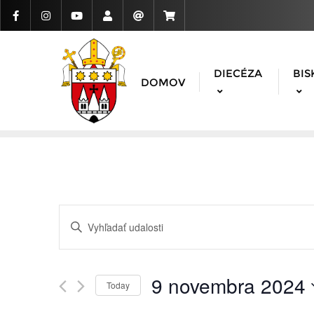
DIECÉZA
BIS
DOMOV
Udalosti
Enter
Search
Keyword.
Search
and
for
9 novembra 2024
Today
Udalosti
Views
Vyberte
by