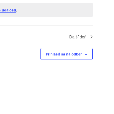
 udalosti
.
Ďalší deň
Prihlásiť sa na odber