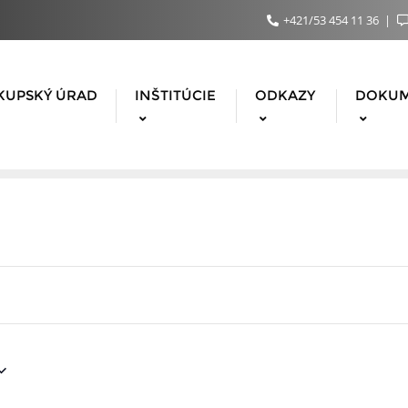
+421/53 454 11 36
KUPSKÝ ÚRAD
INŠTITÚCIE
ODKAZY
DOKU