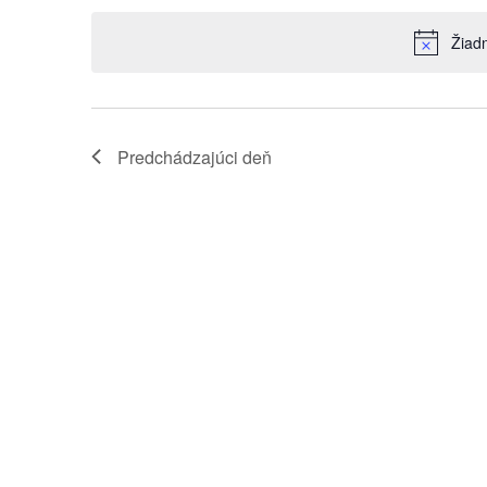
Navigation
dátum.
Keyword.
Žiad
Predchádzajúci deň