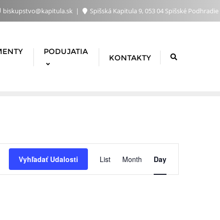
biskupstvo@kapitula.sk
Spišská Kapitula 9, 053 04 Spišské Podhradie
MENTY
PODUJATIA
KONTAKTY
Udalosť
Vyhľadať Udalosti
List
Month
Day
Navigácie
Zobrazen