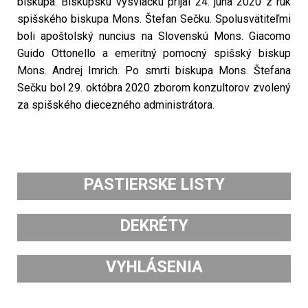
biskupa. Biskupskú vysviacku prijal 24. júna 2020 z rúk
spišského biskupa Mons. Štefan Sečku. Spolusvätiteľmi
boli apoštolský nuncius na Slovenskú Mons. Giacomo
Guido Ottonello a emeritný pomocný spišský biskup
Mons. Andrej Imrich. Po smrti biskupa Mons. Štefana
Sečku bol 29. októbra 2020 zborom konzultorov zvolený
za spišského diecezného administrátora.
PASTIERSKE LISTY
DEKRÉTY
VYHLÁSENIA