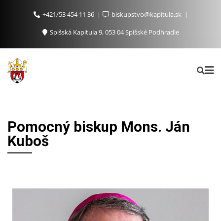
+421/53 454 11 36
biskupstvo@kapitula.sk
Spišská Kapitula 9, 053 04 Spišské Podhradie
Pomocný biskup Mons. Ján
Kuboš