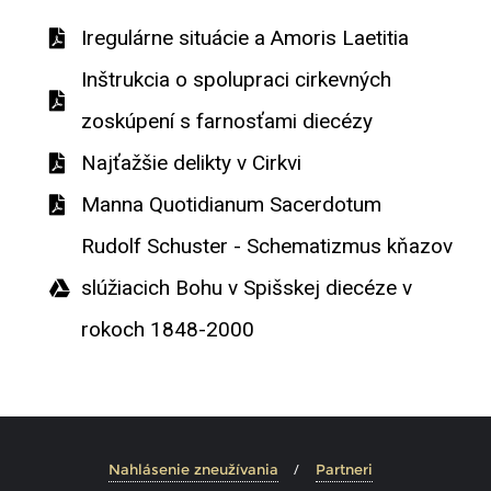
Iregulárne situácie a Amoris Laetitia
Inštrukcia o spolupraci cirkevných
zoskúpení s farnosťami diecézy
Najťažšie delikty v Cirkvi
Manna Quotidianum Sacerdotum
Rudolf Schuster - Schematizmus kňazov
slúžiacich Bohu v Spišskej diecéze v
rokoch 1848-2000
Nahlásenie zneužívania
Partneri