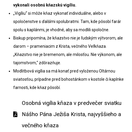
vykonali osobnú kňazskú vigíliu.
„Vigíliu“ si môže kňaz vykonať individuálne, alebo v
spoločenstve s ďalšími spolubratmi. Tam, kde pôsobí farár
spolu s kaplánmi, je vhodné, aby sa modlili spoločne.
Biskup pripomína, že kňazstvo nie je ľudským výtvorom, ale
darom – prameniacim z Krista, večného Veľkňaza.
„Kňazstvo nie je bremenom, ale milosťou. Nie výkonom, ale
tajomstvom,“ zdôrazňuje.
Modlitbová vigília sa má konať pred vyloženou Oltárnou
sviatosťou, prípadne pred bohostánkom v kostole či kaplnke
farnosti, kde kňaz pôsobí.
Osobná vigília kňaza v predvečer sviatku
Nášho Pána Ježiša Krista, najvyššieho a
večného kňaza