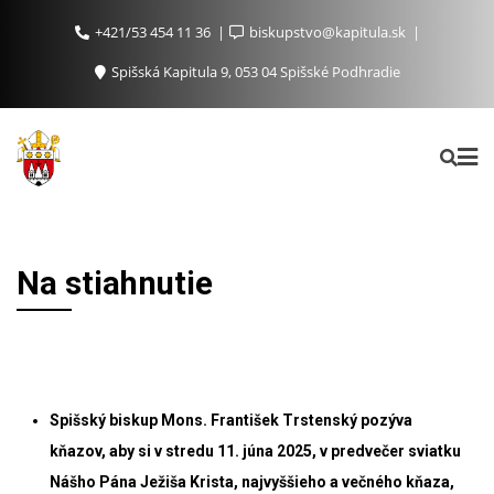
+421/53 454 11 36
biskupstvo@kapitula.sk
Spišská Kapitula 9, 053 04 Spišské Podhradie
Na stiahnutie
Materiály
Spišský biskup Mons. František Trstenský pozýva
kňazov, aby si v stredu 11. júna 2025, v predvečer sviatku
Nášho Pána Ježiša Krista, najvyššieho a večného kňaza,