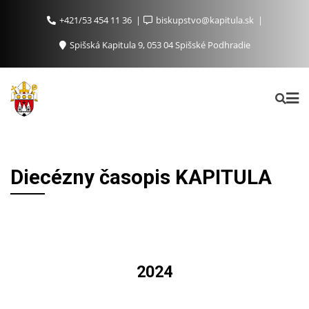
+421/53 454 11 36
biskupstvo@kapitula.sk
Spišská Kapitula 9, 053 04 Spišské Podhradie
Diecézny časopis KAPITULA
2024