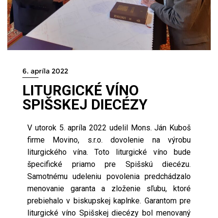
6. apríla 2022
LITURGICKÉ VÍNO
SPIŠSKEJ DIECÉZY
V utorok 5. apríla 2022 udelil Mons. Ján Kuboš
firme Movino, s.r.o. dovolenie na výrobu
liturgického vína. Toto liturgické víno bude
špecifické priamo pre Spišskú diecézu.
Samotnému udeleniu povolenia predchádzalo
menovanie garanta a zloženie sľubu, ktoré
prebiehalo v biskupskej kaplnke. Garantom pre
liturgické víno Spišskej diecézy bol menovaný