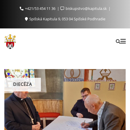
+421/53 454 11 36
biskupstvo@kapitula.sk
Spišská Kapitula 9, 053 04 Spišské Podhradie
DIECÉZA