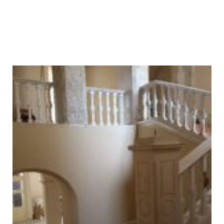
Obnova balustrádového dreveného
zábradlia - pred obnovou