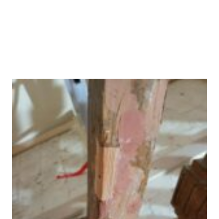
Obnova balustrádového dreveného
zábradlia - obnova