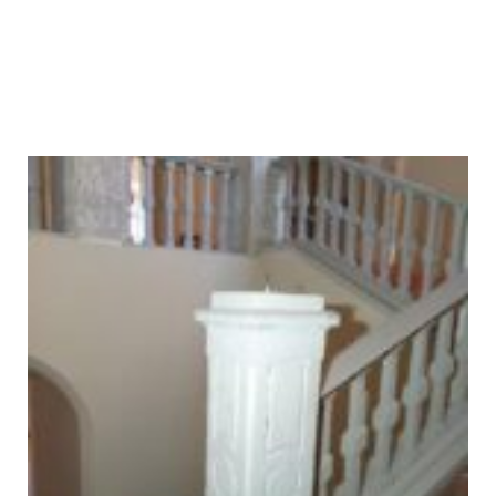
Obnova balustrádového dreveného
zábradlia - po obnove