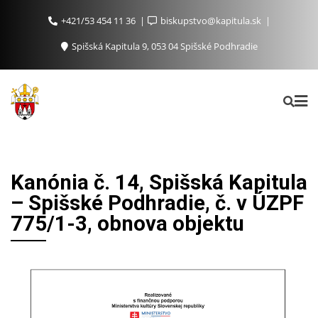
+421/53 454 11 36
biskupstvo@kapitula.sk
Spišská Kapitula 9, 053 04 Spišské Podhradie
Kanónia č. 14, Spišská Kapitula
– Spišské Podhradie, č. v ÚZPF
775/1-3, obnova objektu