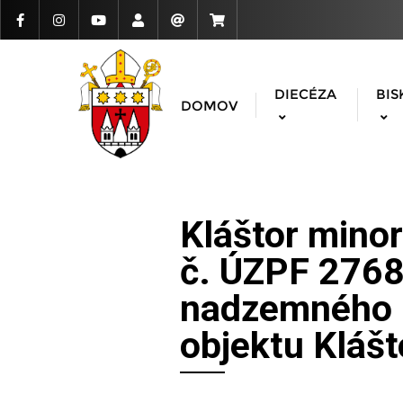
DIECÉZA
BIS
DOMOV
Kláštor minori
č. ÚZPF 2768/
nadzemného p
objektu Klášt