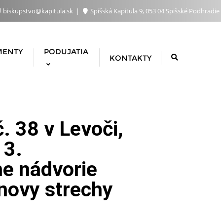
biskupstvo@kapitula.sk
Spišská Kapitula 9, 053 04 Spišské Podhradie
MENTY
PODUJATIA
KONTAKTY
č. 38 v Levoči,
 3.
ne nádvorie
bnovy strechy