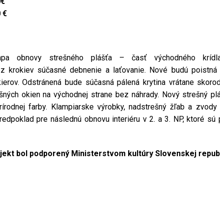
0€
 €
a obnovy strešného plášťa – časť východného krídla 
krokiev súčasné debnenie a laťovanie. Nové budú poistná pa
ikierov. Odstránená bude súčasná pálená krytina vrátane skoro
šných okien na východnej strane bez náhrady. Nový strešný pl
rírodnej farby. Klampiarske výrobky, nadstrešný žľab a zvody
predpoklad pre následnú obnovu interiéru v 2. a 3. NP, ktoré sú
jekt bol podporený Ministerstvom kultúry Slovenskej republ