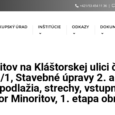
+421/53 454 11 36
KUPSKÝ ÚRAD
INŠTITÚCIE
ODKAZY
DOKU
tov na Kláštorskej ulici 
1, Stavebné úpravy 2. a
odlažia, strechy, vstup
or Minoritov, 1. etapa o