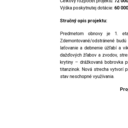
Celkový rozpočet projektu:
72 00
Výška poskytnutej dotácie:
60 000
Stručný opis projektu:
Predmetom obnovy je 1. etap
Zdemontované/odstránené budú z 
laťovanie a debnenie úžľabí a v
dažďových žľabov a zvodov, stre
krytiny – drážkovaná bobrovka p
titanzinok. Nová strecha vytvorí 
stav neschopné využívania.
Pro