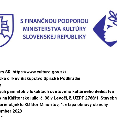
ry SR, https://www.culture.gov.sk/
cka cirkev Biskupstvo Spišské Podhradie
m
ych pamiatok v lokalitách svetového kultúrneho dedičstva
v na Kláštorskej ulici č. 38 v Levoči, č. ÚZPF 2768/1, Stave
orie objektu Kláštor Minoritov, 1. etapa obnovy strechy
cember 2023