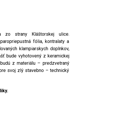
zo strany Kláštorskej ulice.
ropriepustná fólia, kontralaty a
dovaných klampiarskych doplnkov,
ášť bude vyhotovený z keramickej
 budú z materiálu – predzvetraný
 pre svoj zlý stavebno – technický
iky.