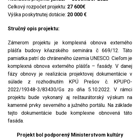
Celkový rozpočet projektu:
27 600€
Výška poskytnutej dotácie:
20 000 €
Stručný opis projektu:
Zámerom projektu je komplexná obnova externého
plášťa budovy kňazského seminára č 669/12. Táto
pamiatka patrí do chráneného územia UNESCO. Cieľom je
komplexná obnova externého plášťa – fasády. V danej
fázy obnovy je realizácia projektovej dokumentácie v
súlade z rozhodnutím KPÚ Prešov č. KPUPO-
2022/19348-3/83430/Gs zo dňa 5.10.2022. V rámci
projektu bude vykonaný aj reštaurátorský výskum na
kamenné prvky severného a južného portálu. Na základe
tejto dokumentácie bude komplexne obnovená táto
fasáda.
Projekt bol podporený Ministerstvom kultúry