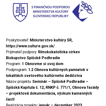
Poskytovateľ:
Ministerstvo kultúry SR,
https://www.culture.gov.sk/
Prijímateľ podpory:
Rímskokatolícka cirkev
Biskupstvo Spišské Podhradie
Program:
1 Obnovme si svoj dom
Podprogram:
1.2 Obnova kultúrnych pamiatok v
lokalitách svetového kultúrneho dedičstva
Názov projektu:
Seminár – Spišské Podhradie –
Spišská Kapitula č. 12, RNKP č. 771/1, Obnova fasády
– projektová dokumentácia, výskum kamenných
častí
Realizácia projektu:
január – december 2023