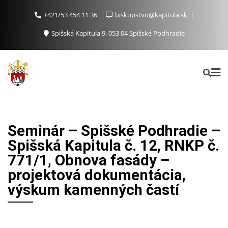
+421/53 454 11 36
biskupstvo@kapitula.sk
Spišská Kapitula 9, 053 04 Spišské Podhradie
Seminár – Spišské Podhradie –
Spišská Kapitula č. 12, RNKP č.
771/1, Obnova fasády –
projektová dokumentácia,
výskum kamenných častí