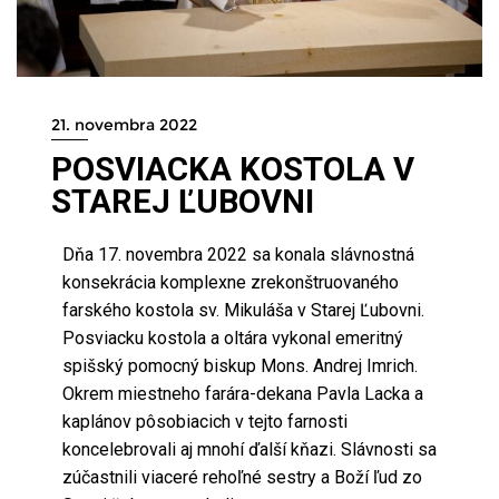
21. novembra 2022
POSVIACKA KOSTOLA V
STAREJ ĽUBOVNI
Dňa 17. novembra 2022 sa konala slávnostná
konsekrácia komplexne zrekonštruovaného
farského kostola sv. Mikuláša v Starej Ľubovni.
Posviacku kostola a oltára vykonal emeritný
spišský pomocný biskup Mons. Andrej Imrich.
Okrem miestneho farára-dekana Pavla Lacka a
kaplánov pôsobiacich v tejto farnosti
koncelebrovali aj mnohí ďalší kňazi. Slávnosti sa
zúčastnili viaceré rehoľné sestry a Boží ľud zo