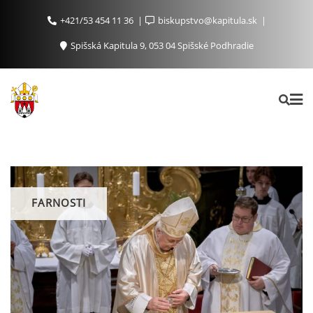
+421/53 454 11 36
biskupstvo@kapitula.sk
Spišská Kapitula 9, 053 04 Spišské Podhradie
FARNOSTI