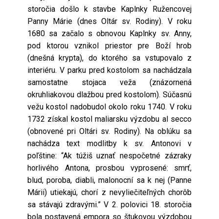
storočia došlo k stavbe Kaplnky Ružencovej
Panny Márie (dnes Oltár sv. Rodiny). V roku
1680 sa začalo s obnovou Kaplnky sv. Anny,
pod ktorou vznikol priestor pre Boží hrob
(dnešná krypta), do ktorého sa vstupovalo z
interiéru. V parku pred kostolom sa nachádzala
samostatne stojaca veža (znázornená
okruhliakovou dlažbou pred kostolom). Súčasnú
vežu kostol nadobudol okolo roku 1740. V roku
1732 získal kostol maliarsku výzdobu al secco
(obnovené pri Oltári sv. Rodiny). Na oblúku sa
nachádza text modlitby k sv. Antonovi v
poľštine: “Ak túžiš uznať nespočetné zázraky
horlivého Antona, prosbou vyprosené: smrť,
blud, poroba, diabli, malonocní sa k nej (Panne
Márii) utiekajú, chorí z nevyliečiteľných chorôb
sa stávajú zdravými.” V 2. polovici 18. storočia
bola postavená empora so štukovou výzdobou