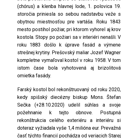
(chórus) a klenba hlavnej lode, 1. polovica 19.
storočia priniesla so sebou nadstavbu veže s
obytnou miestnosťou pre vartáša. Roku 1843
mesto postihol požiar, pri ktorom vyhorel aj krov
kostola. Stopy po požiari sa v interiéri nenašli. V
roku 1883 došlo k úprave fasád a výmene
strešnej krytiny. Prešovský maliar Jozef Wagner
kompletne vymaľoval kostol v roku 1958. V tom
istom čase bola vyhotovená aj brizolitová
omietka fasády.
Farský kostol bol rekonštruovaný od roku 2020,
kedy spišský diecézny biskup Mons. Štefan
Sečka (+28.10.2020) udelil súhlas a svoje
požehnanie k tejto obnove. Postupná
rekonštrukcia celého exteriéru a interiéru si
doteraz vyžiadala vyše 1,4 milióna eur. Prevažná
časť týchto financií pochádza od veriacich Starej