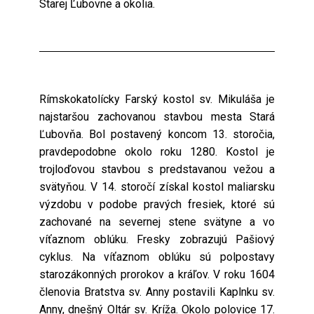
Starej Ľubovne a okolia.
Rímskokatolícky Farský kostol sv. Mikuláša je
najstaršou zachovanou stavbou mesta Stará
Ľubovňa. Bol postavený koncom 13. storočia,
pravdepodobne okolo roku 1280. Kostol je
trojloďovou stavbou s predstavanou vežou a
svätyňou. V 14. storočí získal kostol maliarsku
výzdobu v podobe pravých fresiek, ktoré sú
zachované na severnej stene svätyne a vo
víťaznom oblúku. Fresky zobrazujú Pašiový
cyklus. Na víťaznom oblúku sú polpostavy
starozákonných prorokov a kráľov. V roku 1604
členovia Bratstva sv. Anny postavili Kaplnku sv.
Anny, dnešný Oltár sv. Kríža. Okolo polovice 17.