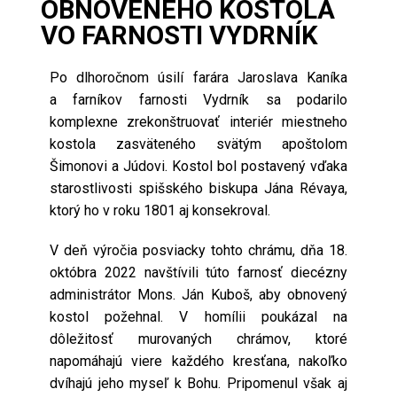
OBNOVENÉHO KOSTOLA
VO FARNOSTI VYDRNÍK
Po dlhoročnom úsilí farára Jaroslava Kaníka
a farníkov farnosti Vydrník sa podarilo
komplexne zrekonštruovať interiér miestneho
kostola zasväteného svätým apoštolom
Šimonovi a Júdovi. Kostol bol postavený vďaka
starostlivosti spišského biskupa Jána Révaya,
ktorý ho v roku 1801 aj konsekroval.
V deň výročia posviacky tohto chrámu, dňa 18.
októbra 2022 navštívili túto farnosť diecézny
administrátor Mons. Ján Kuboš, aby obnovený
kostol požehnal. V homílii poukázal na
dôležitosť murovaných chrámov, ktoré
napomáhajú viere každého kresťana, nakoľko
dvíhajú jeho myseľ k Bohu. Pripomenul však aj