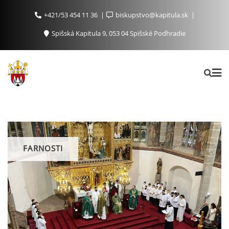
+421/53 454 11 36
biskupstvo@kapitula.sk
Spišská Kapitula 9, 053 04 Spišské Podhradie
FARNOSTI