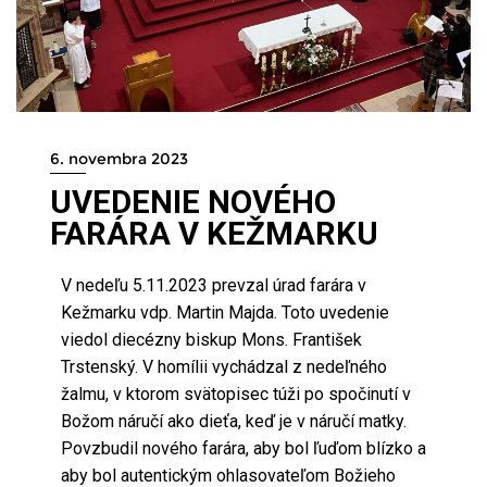
6. novembra 2023
UVEDENIE NOVÉHO
FARÁRA V KEŽMARKU
V nedeľu 5.11.2023 prevzal úrad farára v
Kežmarku vdp. Martin Majda. Toto uvedenie
viedol diecézny biskup Mons. František
Trstenský. V homílii vychádzal z nedeľného
žalmu, v ktorom svätopisec túži po spočinutí v
Božom náručí ako dieťa, keď je v náručí matky.
Povzbudil nového farára, aby bol ľuďom blízko a
aby bol autentickým ohlasovateľom Božieho