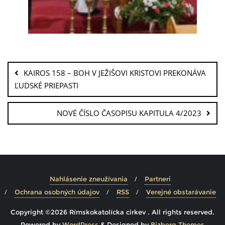
KAIROS 158 – BOH V JEŽIŠOVI KRISTOVI PREKONÁVA
ĽUDSKÉ PRIEPASTI
NOVÉ ČÍSLO ČASOPISU KAPITULA 4/2023
Nahlásenie zneužívania
Partneri
Ochrana osobných údajov
RSS
Verejné obstarávanie
Copyright ©2026 Rímskokatolícka cirkev . All rights reserved.
Powered by
WordPress
&
Designed by
Bizberg Themes