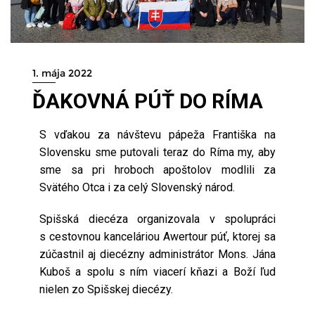
1. mája 2022
ĎAKOVNÁ PÚŤ DO RÍMA
S vďakou za návštevu pápeža Františka na
Slovensku sme putovali teraz do Ríma my, aby
sme sa pri hroboch apoštolov modlili za
Svätého Otca i za celý Slovenský národ.
Spišská diecéza organizovala v spolupráci
s cestovnou kanceláriou Awertour púť, ktorej sa
zúčastnil aj diecézny administrátor Mons. Jána
Kuboš a spolu s ním viacerí kňazi a Boží ľud
nielen zo Spišskej diecézy.