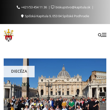
+421/53 454 11 36
biskupstvo@kapitula.sk
Spišská Kapitula 9, 053 04 Spišské Podhradie
DIECÉZA