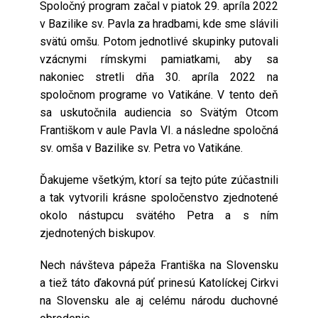
Spoločný program začal v piatok 29. apríla 2022
v Bazilike sv. Pavla za hradbami, kde sme slávili
svätú omšu. Potom jednotlivé skupinky putovali
vzácnymi rímskymi pamiatkami, aby sa
nakoniec stretli dňa 30. apríla 2022 na
spoločnom programe vo Vatikáne. V tento deň
sa uskutočnila audiencia so Svätým Otcom
Františkom v aule Pavla VI. a následne spoločná
sv. omša v Bazilike sv. Petra vo Vatikáne.
Ďakujeme všetkým, ktorí sa tejto púte zúčastnili
a tak vytvorili krásne spoločenstvo zjednotené
okolo nástupcu svätého Petra a s ním
zjednotených biskupov.
Nech návšteva pápeža Františka na Slovensku
a tiež táto ďakovná púť prinesú Katolíckej Cirkvi
na Slovensku ale aj celému národu duchovné