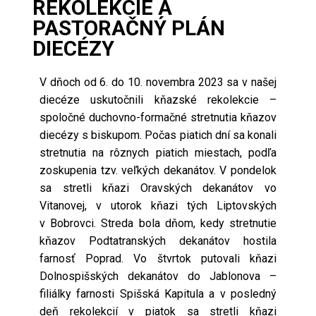
REKOLEKCIE A
PASTORAČNÝ PLÁN
DIECÉZY
V dňoch od 6. do 10. novembra 2023 sa v našej
diecéze uskutočnili kňazské rekolekcie –
spoločné duchovno-formačné stretnutia kňazov
diecézy s biskupom. Počas piatich dní sa konali
stretnutia na rôznych piatich miestach, podľa
zoskupenia tzv. veľkých dekanátov. V pondelok
sa stretli kňazi Oravských dekanátov vo
Vitanovej, v utorok kňazi tých Liptovských
v Bobrovci. Streda bola dňom, kedy stretnutie
kňazov Podtatranských dekanátov hostila
farnosť Poprad. Vo štvrtok putovali kňazi
Dolnospišských dekanátov do Jablonova –
filiálky farnosti Spišská Kapitula a v posledný
deň rekolekcií v piatok sa stretli kňazi