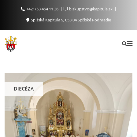
+421/53 454 11 36
biskupstvo@kapitula.sk
Spišská Kapitula 9, 053 04 Spišské Podhradie
DIECÉZA