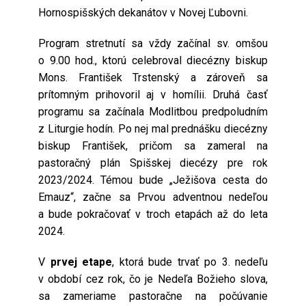
Hornospišských dekanátov v Novej Ľubovni.
Program stretnutí sa vždy začínal sv. omšou
o 9.00 hod., ktorú celebroval diecézny biskup
Mons. František Trstenský a zároveň sa
prítomným prihovoril aj v homílii. Druhá časť
programu sa začínala Modlitbou predpoludním
z Liturgie hodín. Po nej mal prednášku diecézny
biskup František, pričom sa zameral na
pastoračný plán Spišskej diecézy pre rok
2023/2024. Témou bude „Ježišova cesta do
Emauz“, začne sa Prvou adventnou nedeľou
a bude pokračovať v troch etapách až do leta
2024.
V
prvej etape
, ktorá bude trvať po 3. nedeľu
v období cez rok, čo je Nedeľa Božieho slova,
sa zameriame pastoračne na počúvanie