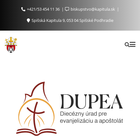
+421/53 454 11 36
biskupstvo@kapitula.sk
Spišská Kapitula 9, 053 04 Spišské Podhradie