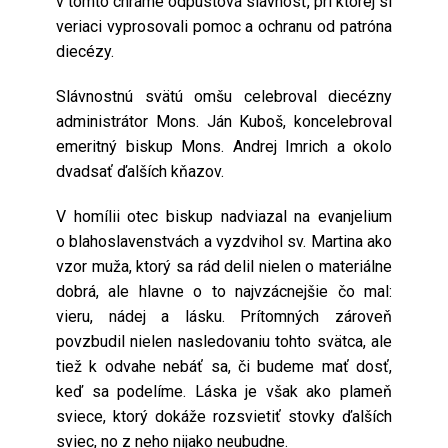
v tomto chráme odpustová slávnosť, pri ktorej si
veriaci vyprosovali pomoc a ochranu od patróna
diecézy.
Slávnostnú svätú omšu celebroval diecézny
administrátor Mons. Ján Kuboš, koncelebroval
emeritný biskup Mons. Andrej Imrich a okolo
dvadsať ďalších kňazov.
V homílii otec biskup nadviazal na evanjelium
o blahoslavenstvách a vyzdvihol sv. Martina ako
vzor muža, ktorý sa rád delil nielen o materiálne
dobrá, ale hlavne o to najvzácnejšie čo mal:
vieru, nádej a lásku. Prítomných zároveň
povzbudil nielen nasledovaniu tohto svätca, ale
tiež k odvahe nebáť sa, či budeme mať dosť,
keď sa podelíme. Láska je však ako plameň
sviece, ktorý dokáže rozsvietiť stovky ďalších
sviec, no z neho nijako neubudne.