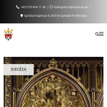
+421/53 454 11 36
biskupstvo@kapitula.sk
Spišská Kapitula 9, 053 04 Spišské Podhradie
DIECÉZA