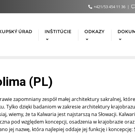
+421/53 454 11 36
KUPSKÝ ÚRAD
INŠTITÚCIE
ODKAZY
DOKU
olima (PL)
 prawie zapomniany zespół małej architektury sakralnej, któr
u. Tylko dzięki badaniom w zakresie architektury krajobraz
siaj, wiemy, że ta Kalwaria jest najstarszą na Słowacji. Kalw
ficzna pod względem koncepcji, osadzenia w krajobrazie ora
o jej nazwę, która najlepiej oddaje jej funkcję i koncepcję: