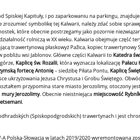
d Spiskiej Kapituły, i po zaparkowaniu na parkingu, znajduje 
 zrozumieć symbolikę tej Kalwarii, należy zdać sobie sprawę
ednostek, które obecnie postrzegamy jako pozornie niezwiąza
 działalność rolniczą w XX wieku. Kalwaria obejmuje część ter
jącą trawertynową płaskowyż Pažica, kopiec trawertynowy S
pobliżu wsi Jablonov. Główne części Kalwarii to
Katedra św
 górze,
Kaplicę św. Rozalii
, która wyznacza lokalizację
Pałacu
zymską fortecę Antonię
– siedzibę Piłata Pontu,
Kaplicę Świę
sce ukrzyżowania Jezusa Chrystusa i Grobu Świętego. Obw
kształtem przypomina stare miasto Jerozolimy, otoczony jes
ą
mury Jerozolimy
. Obecnie nieistniejąca
miejscowość Rybní
etsemani
.
odhradských (Spiskopodgrodskich) trawertynach i jest chroni
Polska-Słowacja w latach 2019/2020 wyremontowana została