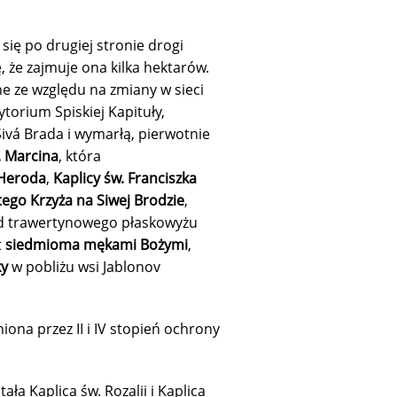
się po drugiej stronie drogi
, że zajmuje ona kilka hektarów.
ne ze względu na zmiany w sieci
ytorium Spiskiej Kapituły,
ivá Brada i wymarłą, pierwotnie
. Marcina
, która
 Heroda
,
Kaplicy św. Franciszka
tego Krzyża na Siwej Brodzie
,
ód trawertynowego płaskowyżu
t
siedmioma mękami Bożymi
,
ky
w pobliżu wsi Jablonov
ona przez II i IV stopień ochrony
 Kaplica św. Rozalii i Kaplica