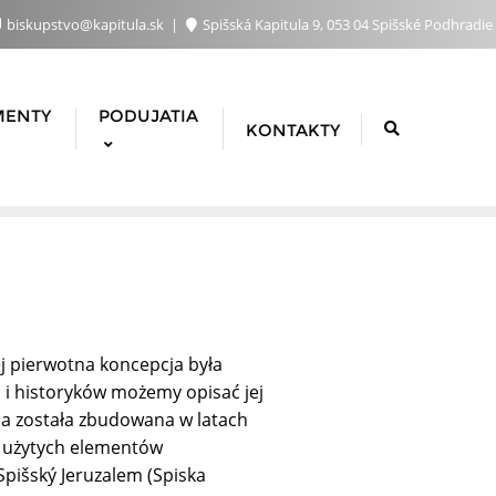
biskupstvo@kapitula.sk
Spišská Kapitula 9, 053 04 Spišské Podhradie
MENTY
PODUJATIA
KONTAKTY
ej pierwotna koncepcja była
u i historyków możemy opisać jej
aria została zbudowana w latach
z użytych elementów
 Spišský Jeruzalem (Spiska