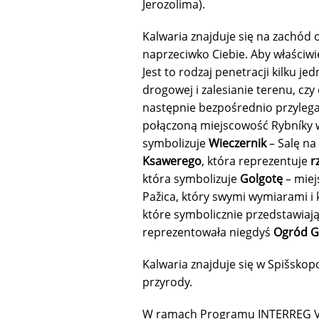
Jerozolima).
Kalwaria znajduje się na zachód o
naprzeciwko Ciebie. Aby właściwie
Jest to rodzaj penetracji kilku j
drogowej i zalesianie terenu, czy
następnie bezpośrednio przylega
połączoną miejscowość Rybníky w 
symbolizuje
Wieczernik
– Salę na
Ksawerego
, która reprezentuje
r
która symbolizuje
Golgotę
– miej
Pažica, który swymi wymiarami i 
które symbolicznie przedstawiaj
reprezentowała niegdyś
Ogród G
Kalwaria znajduje się w Spišskop
przyrody.
W ramach Programu INTERREG V-A 