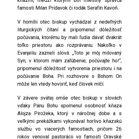
kňazmi, medzi ktorými bol miestny správca
farnosti Milan Prídavok či rodák Serafín Kavoň.
V homílii otec biskup vychádzal z nedeľných
liturgických čítaní a pripomenul dôležitosť
počúvania, ktorému by mali ľudia dávať dvakrát
toľko priestoru ako rozprávaniu. Nakoľko v
Evanjeliu zazneli slová: „Toto je môj milovaný
Syn, v ktorom mám zaľúbenie; počúvajte ho!“,
pripomenul dôležitosť vytvorenia priestoru i na
počúvanie Boha. Pri rozhovore s Bohom On
môže len vtedy hovoriť, keď človek mlčí.
V závere svätej omše otec biskup v slovách
vďaky Pánu Bohu spomenul osobnosť kňaza
Alojza Pirožeka, ktorý v náročnej dobe a s
veľkými prekážkami vykonával horlivo kňazskú
službu vo viacerých farnostiach, pričom 26
rokov venoval pastorácii vo farnosti Oravské