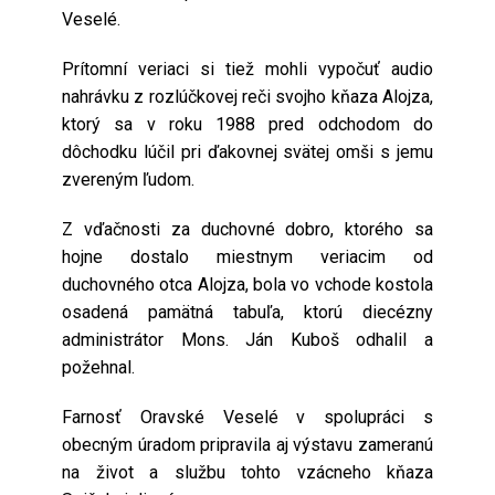
Veselé.
Prítomní veriaci si tiež mohli vypočuť audio
nahrávku z rozlúčkovej reči svojho kňaza Alojza,
ktorý sa v roku 1988 pred odchodom do
dôchodku lúčil pri ďakovnej svätej omši s jemu
zvereným ľudom.
Z vďačnosti za duchovné dobro, ktorého sa
hojne dostalo miestnym veriacim od
duchovného otca Alojza, bola vo vchode kostola
osadená pamätná tabuľa, ktorú diecézny
administrátor Mons. Ján Kuboš odhalil a
požehnal.
Farnosť Oravské Veselé v spolupráci s
obecným úradom pripravila aj výstavu zameranú
na život a službu tohto vzácneho kňaza