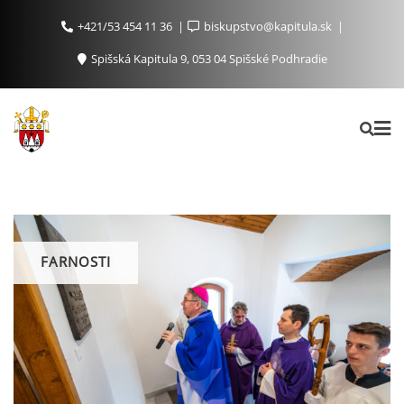
+421/53 454 11 36
biskupstvo@kapitula.sk
Spišská Kapitula 9, 053 04 Spišské Podhradie
FARNOSTI