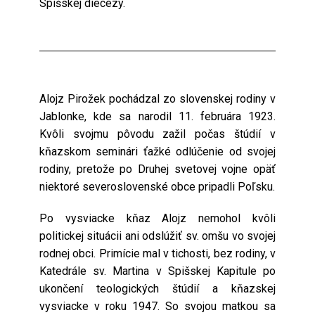
Spišskej diecézy.
Alojz Pirožek pochádzal zo slovenskej rodiny v
Jablonke, kde sa narodil 11. februára 1923.
Kvôli svojmu pôvodu zažil počas štúdií v
kňazskom seminári ťažké odlúčenie od svojej
rodiny, pretože po Druhej svetovej vojne opäť
niektoré severoslovenské obce pripadli Poľsku.
Po vysviacke kňaz Alojz nemohol kvôli
politickej situácii ani odslúžiť sv. omšu vo svojej
rodnej obci. Primície mal v tichosti, bez rodiny, v
Katedrále sv. Martina v Spišskej Kapitule po
ukončení teologických štúdií a kňazskej
vysviacke v roku 1947. So svojou matkou sa