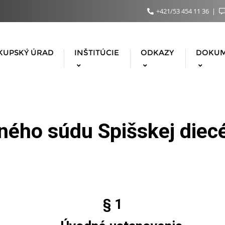
+421/53 454 11 36
KUPSKÝ ÚRAD
INŠTITÚCIE
ODKAZY
DOKU
ného súdu Spišskej diec
§ 1