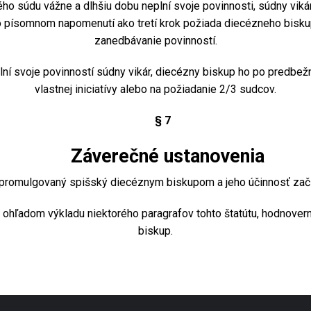
ho súdu vážne a dlhšiu dobu neplní svoje povinnosti, súdny viká
 písomnom napomenutí ako tretí krok požiada diecézneho biskup
zanedbávanie povinností.
í svoje povinností súdny vikár, diecézny biskup ho po predbe
vlastnej iniciatívy alebo na požiadanie 2/3 sudcov.
§ 7
Záverečné ustanovenia
promulgovaný spišský diecéznym biskupom a jeho účinnosť zač
hľadom výkladu niektorého paragrafov tohto štatútu, hodnover
biskup.