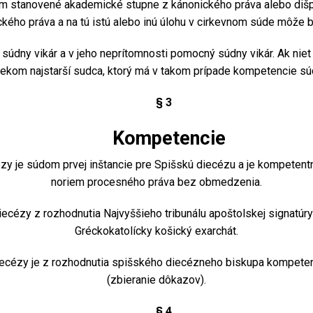
om stanovené akademické stupne z kánonického práva alebo dišp
ého práva a na tú istú alebo inú úlohu v cirkevnom súde môže b
súdny vikár a v jeho neprítomnosti pomocný súdny vikár. Ak niet
ekom najstarší sudca, ktorý má v takom prípade kompetencie sú
§ 3
Kompetencie
y je súdom prvej inštancie pre Spišskú diecézu a je kompetentn
noriem procesného práva bez obmedzenia.
cézy z rozhodnutia Najvyššieho tribunálu apoštolskej signatúry 
Gréckokatolícky košický exarchát.
cézy je z rozhodnutia spišského diecézneho biskupa kompetent
(zbieranie dôkazov).
§ 4