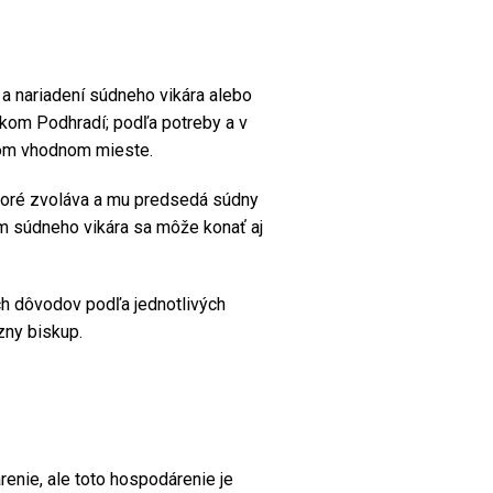
 nariadení súdneho vikára alebo
skom Podhradí; podľa potreby a v
nom vhodnom mieste.
oré zvoláva a mu predsedá súdny
om súdneho vikára sa môže konať aj
h dôvodov podľa jednotlivých
zny biskup.
enie, ale toto hospodárenie je