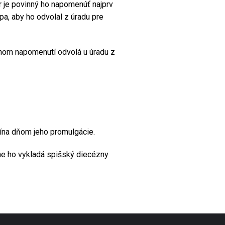
r je povinný ho napomenúť najprv
a, aby ho odvolal z úradu pre
žnom napomenutí odvolá u úradu z
ína dňom jeho promulgácie.
ne ho vykladá spišský diecézny