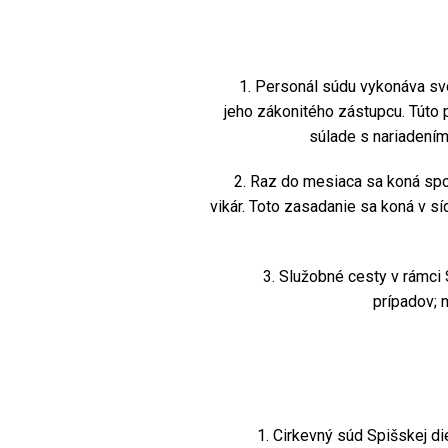
1. Personál súdu vykonáva svoj
jeho zákonitého zástupcu. Túto 
súlade s nariadení
2. Raz do mesiaca sa koná spol
vikár. Toto zasadanie sa koná v s
3. Služobné cesty v rámci S
prípadov; 
1. Cirkevný súd Spišskej diec