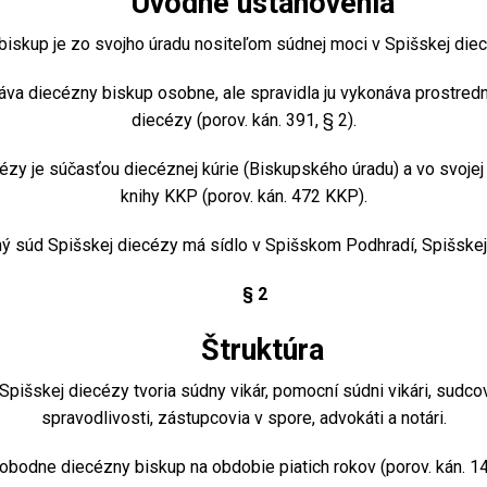
Úvodné ustanovenia
skup je zo svojho úradu nositeľom súdnej moci v Spišskej diecé
 diecézny biskup osobne, ale spravidla ju vykonáva prostred
diecézy (porov. kán. 391, § 2).
y je súčasťou diecéznej kúrie (Biskupského úradu) a vo svojej 
knihy KKP (porov. kán. 472 KKP).
 súd Spišskej diecézy má sídlo v Spišskom Podhradí, Spišskej 
§ 2
Štruktúra
išskej diecézy tvoria súdny vikár, pomocní súdni vikári, sudcov
spravodlivosti, zástupcovia v spore, advokáti a notári.
odne diecézny biskup na obdobie piatich rokov (porov. kán. 