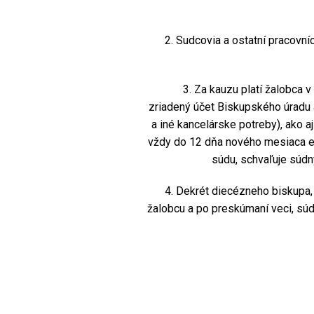
2. Sudcovia a ostatní pracovníci
3. Za kauzu platí žalobca v 
zriadený účet Biskupského úradu 
a iné kancelárske potreby), ako 
vždy do 12 dňa nového mesiaca ek
súdu, schvaľuje súdn
4. Dekrét diecézneho biskupa, v 
žalobcu a po preskúmaní veci, súd