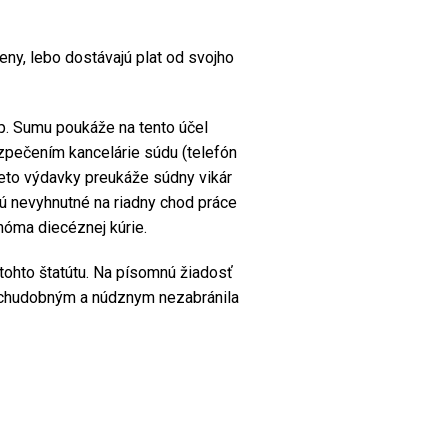
ny, lebo dostávajú plat od svojho
p. Sumu poukáže na tento účel
zpečením kancelárie súdu (telefón
ieto výdavky preukáže súdny vikár
ú nevyhnutné na riadny chod práce
nóma diecéznej kúrie.
tohto štatútu. Na písomnú žiadosť
sa chudobným a núdznym nezabránila