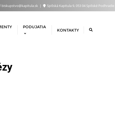
biskupstvo@kapitula.sk
Spišská Kapitula 9, 053 04 Spišské Podhradie
MENTY
PODUJATIA
KONTAKTY
ézy