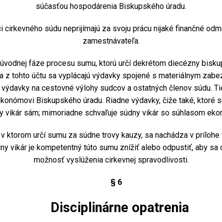
súčasťou hospodárenia Biskupského úradu.
 cirkevného súdu neprijímajú za svoju prácu nijaké finančné odme
zamestnávateľa.
úvodnej fáze procesu sumu, ktorú určí dekrétom diecézny bisku
a z tohto účtu sa vyplácajú výdavky spojené s materiálnym zabe
aj výdavky na cestovné výlohy sudcov a ostatných členov súdu. T
onómovi Biskupského úradu. Riadne výdavky, čiže také, ktoré s
y vikár sám; mimoriadne schvaľuje súdny vikár so súhlasom eko
ktorom určí sumu za súdne trovy kauzy, sa nachádza v prílohe 
ny vikár je kompetentný túto sumu znížiť alebo odpustiť, aby 
možnosť vyslúženia cirkevnej spravodlivosti.
§ 6
Disciplinárne opatrenia