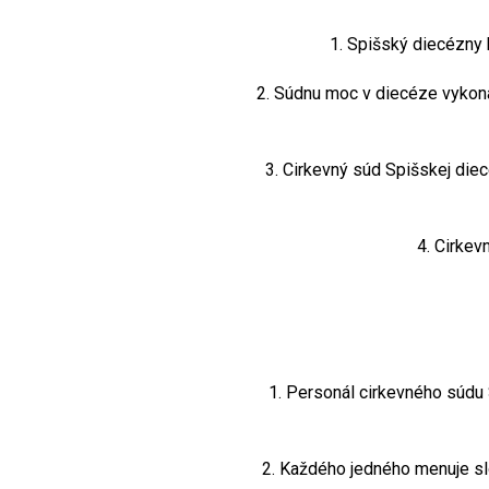
1. Spišský diecézny bi
2. Súdnu moc v diecéze vykonáva
3. Cirkevný súd Spišskej diecéz
4. Cirkevný
1. Personál cirkevného súdu Sp
2. Každého jedného menuje slob