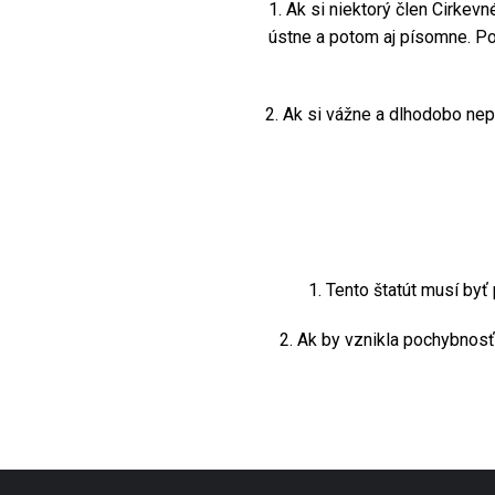
1. Ak si niektorý člen Cirkevné
ústne a potom aj písomne. Po
2. Ak si vážne a dlhodobo nepln
1. Tento štatút musí byť 
2. Ak by vznikla pochybnosť o