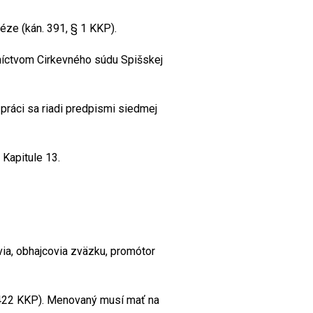
ze (kán. 391, § 1 KKP).
níctvom Cirkevného súdu Spišskej
práci sa riadi predpismi siedmej
Kapitule 13.
ia, obhajcovia zväzku, promótor
1422 KKP). Menovaný musí mať na