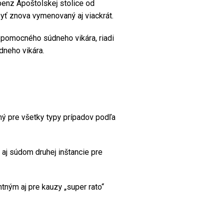
enz Apoštolskej stolice od
yť znova vymenovaný aj viackrát.
 pomocného súdneho vikára, riadi
dneho vikára.
ý pre všetky typy prípadov podľa
aj súdom druhej inštancie pre
ným aj pre kauzy „super rato“