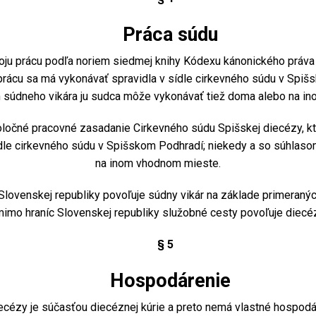
Práca súdu
u prácu podľa noriem siedmej knihy Kódexu kánonického práva a
prácu sa má vykonávať spravidla v sídle cirkevného súdu v Spiš
m súdneho vikára ju sudca môže vykonávať tiež doma alebo na i
očné pracovné zasadanie Cirkevného súdu Spišskej diecézy, kt
ídle cirkevného súdu v Spišskom Podhradí; niekedy a so súhlas
na inom vhodnom mieste.
lovenskej republiky povoľuje súdny vikár na základe primeranýc
mimo hraníc Slovenskej republiky služobné cesty povoľuje diecé
§ 5
Hospodárenie
ézy je súčasťou diecéznej kúrie a preto nemá vlastné hospodár