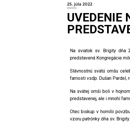
25. júla 2022
UVEDENIE 
PREDSTAVE
Na sviatok sv. Brigity dňa
predstavená Kongregácie milo
Slávnostnú svätú omšu celeb
farnosti vsdp. Dušan Pardel, r
Na svätej omši boli v hojnom
predstavenej, ale i mnohí farní
Otec biskup v homílii povzb
vzoru patrónky dňa sv. Brigity.