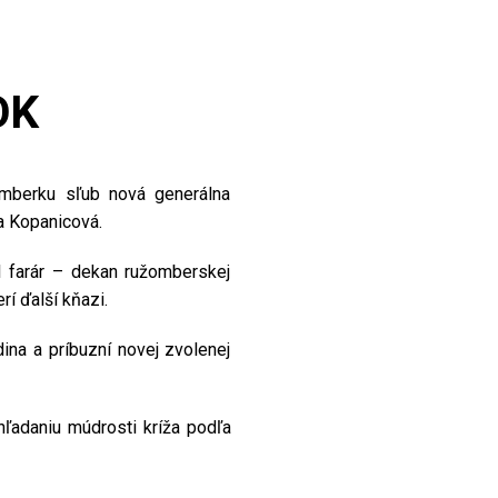
OK
omberku sľub nová generálna
a Kopanicová.
l farár – dekan ružomberskej
í ďalší kňazi.
ina a príbuzní novej zvolenej
ľadaniu múdrosti kríža podľa