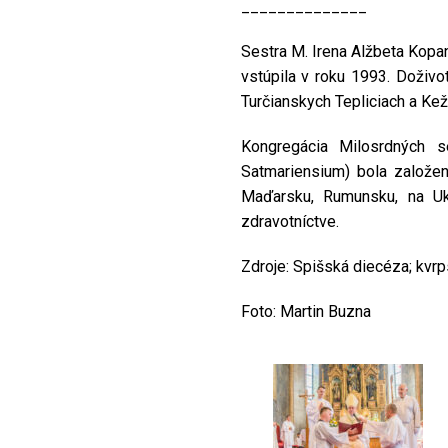
______________
Sestra M. Irena Alžbeta Kop
vstúpila v roku 1993. Doživo
Turčianskych Tepliciach a Ke
Kongregácia Milosrdných s
Satmariensium) bola založ
Maďarsku, Rumunsku, na Ukr
zdravotníctve.
Zdroje: Spišská diecéza; kvrp
Foto: Martin Buzna