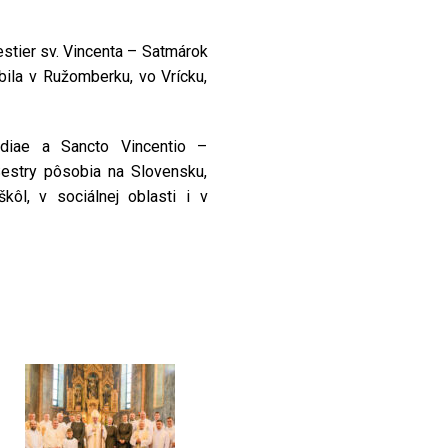
tier sv. Vincenta – Satmárok
bila v Ružomberku, vo Vrícku,
rdiae a Sancto Vincentio –
stry pôsobia na Slovensku,
ôl, v sociálnej oblasti i v