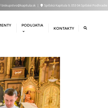
biskupstvo@kapitula.sk
Spišská Kapitula 9, 053 04 Spišské Podhradie
MENTY
PODUJATIA
KONTAKTY