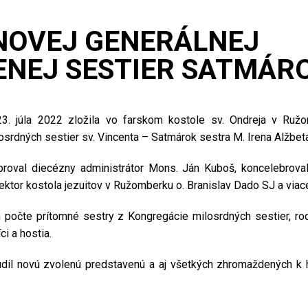
NOVEJ GENERÁLNEJ
NEJ SESTIER SATMÁR
 23. júla 2022 zložila vo farskom kostole sv. Ondreja v Ruž
srdných sestier sv. Vincenta – Satmárok sestra M. Irena Alžbet
roval diecézny administrátor Mons. Ján Kuboš, koncelebrova
ektor kostola jezuitov v Ružomberku o. Branislav Dado SJ a viacer
 počte prítomné sestry z Kongregácie milosrdných sestier, rod
ci a hostia.
udil novú zvolenú predstavenú a aj všetkých zhromaždených k h