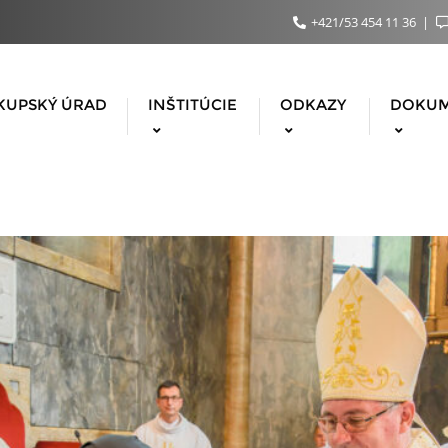
+421/53 454 11 36
KUPSKÝ ÚRAD
INŠTITÚCIE
ODKAZY
DOKU