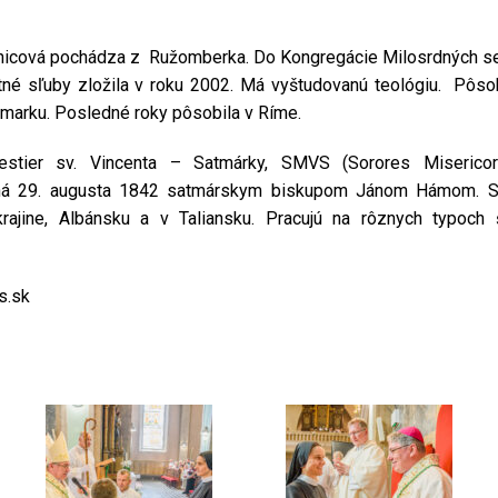
anicová pochádza z Ružomberka. Do Kongregácie Milosrdných ses
tné sľuby zložila v roku 2002. Má vyštudovanú teológiu. Pôso
žmarku. Posledné roky pôsobila v Ríme.
estier sv. Vincenta – Satmárky, SMVS (Sorores Miserico
ená 29. augusta 1842 satmárskym biskupom Jánom Hámom. Se
ajine, Albánsku a v Taliansku. Pracujú na rôznych typoch šk
s.sk