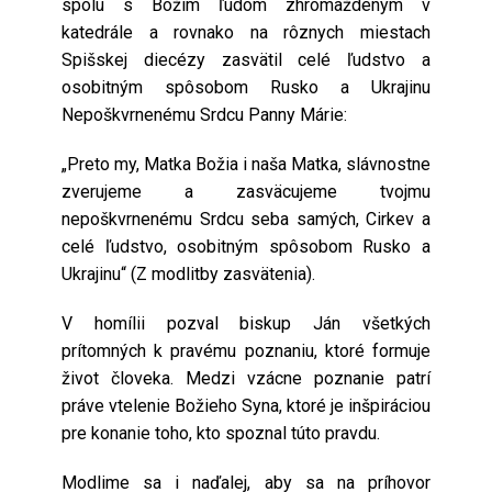
spolu s Božím ľudom zhromaždeným v
katedrále a rovnako na rôznych miestach
Spišskej diecézy zasvätil celé ľudstvo a
osobitným spôsobom Rusko a Ukrajinu
Nepoškvrnenému Srdcu Panny Márie:
„Preto my, Matka Božia i naša Matka, slávnostne
zverujeme a zasväcujeme tvojmu
nepoškvrnenému Srdcu seba samých, Cirkev a
celé ľudstvo, osobitným spôsobom Rusko a
Ukrajinu“ (Z modlitby zasvätenia).
V homílii pozval biskup Ján všetkých
prítomných k pravému poznaniu, ktoré formuje
život človeka. Medzi vzácne poznanie patrí
práve vtelenie Božieho Syna, ktoré je inšpiráciou
pre konanie toho, kto spoznal túto pravdu.
Modlime sa i naďalej, aby sa na príhovor