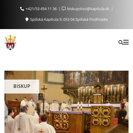
+421/53 454 11 36
biskupstvo@kapitula.sk
Spišská Kapitula 9, 053 04 Spišské Podhradie
BISKUP