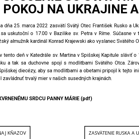
 POKOJ NA UKRAJINE A
a dňa 25. marca 2022 zasvätí Svätý Otec František Rusko a U
sa uskutoční o 17.00 v Bazilike sv. Petra v Ríme. Súčasne v 
žský almužník kardinál Konrad Krajewski ako vyslanec Svätého O
 tento deň v Katedrále sv. Martina v Spišskej Kapitule sláviť 
sku a tak sa duchovne spojí s modlitbami Svätého Otca. Zár
pišskej diecézy, aby sa modlitbami a obetami pripojil k tejto ini
l zavládnuť trvalý mier v našich susedných krajinách.
KVRNENÉMU SRDCU PANNY MÁRIE
(pdf)
NAJ KŇAZOV
ZASVÄTENIE RUSKA A U