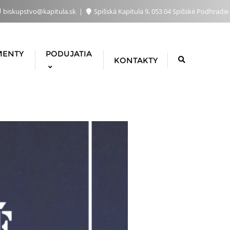
biskupstvo@kapitula.sk
Spišská Kapitula 9, 053 04 Spišské Podhradie
MENTY
PODUJATIA
KONTAKTY