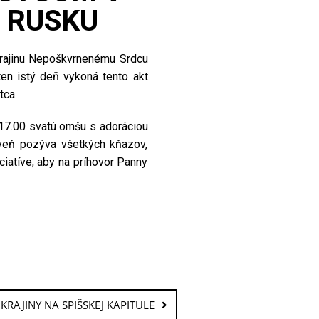
 RUSKU
krajinu Nepoškvrnenému Srdcu
ten istý deň vykoná tento akt
tca.
o 17.00 svätú omšu s adoráciou
oveň pozýva všetkých kňazov,
ciatíve, aby na príhovor Panny
KRAJINY NA SPIŠSKEJ KAPITULE