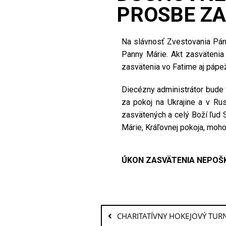
PROSBE ZA
Na slávnosť Zvestovania Pán
Panny Márie. Akt zasvätenia 
zasvätenia vo Fatime aj pápe
Diecézny administrátor bude v
za pokoj na Ukrajine a v Ru
zasvätených a celý Boží ľud S
Márie, Kráľovnej pokoja, moho
ÚKON ZASVÄTENIA NEPOŠ
CHARITATÍVNY HOKEJOVÝ TUR