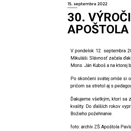
15. septembra 2022
30. VÝROČ
APOŠTOLA
V pondelok 12. septembra 20
Mikuláši. Slávnosť začala ďa
Mons. Ján Kuboš a na ktorej bo
Po skončení svätej omše si o
pričom sa stretol aj s pedago
Ďakujeme všetkým, ktorí sa zas
kvality. Do ďalších rokov vy
Božieho požehnanie.
foto: archív ZŠ Apoštola Pavl