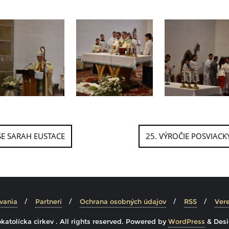
SE SARAH EUSTACE
25. VÝROČIE POSVIAC
vania
Partneri
Ochrana osobných údajov
RSS
Vere
tolícka cirkev . All rights reserved.
Powered by
WordPress
&
Des