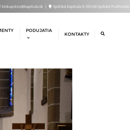
biskupstvo@kapitula.sk
Spišská Kapitula 9, 053 04 Spišské Podhradie
MENTY
PODUJATIA
KONTAKTY