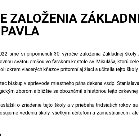
IE ZALOŽENIA ZÁKLADN
 PAVLA
22 sme si pripomenuli 30. výročie založenia Základnej školy
kovnou svätou omšou vo farskom kostole sv. Mikuláša, ktorú cele
li okrem viacerých kňazov prítomní aj žiaci a učitelia tejto školy.
tec biskup v sprievode miestneho pána dekana vsdp. Stanislava C
gickým zborom a bližšie sa oboznámil s históriou tejto cirkevnej 
lúžili o zriadenie tejto školy a v priebehu tridsiatich rokov sa 
prosujeme vedeniu školy, všetkým učiteľom a zamestnancom, ale 
a