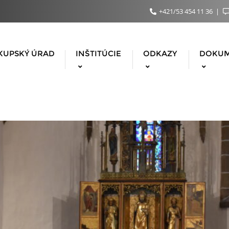
+421/53 454 11 36
KUPSKÝ ÚRAD
INŠTITÚCIE
ODKAZY
DOKU