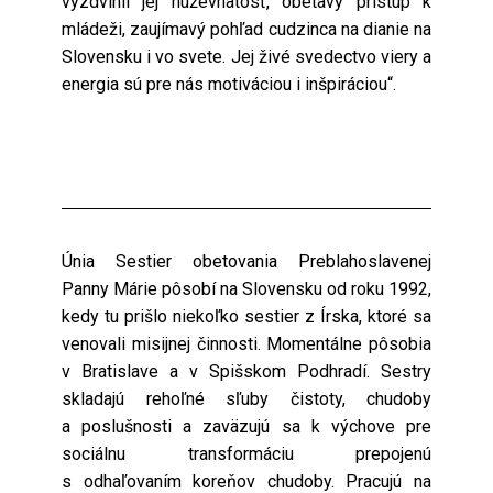
vyzdvihli jej húževnatosť, obetavý prístup k
mládeži, zaujímavý pohľad cudzinca na dianie na
Slovensku i vo svete. Jej živé svedectvo viery a
energia sú pre nás motiváciou i inšpiráciou“.
Únia Sestier obetovania Preblahoslavenej
Panny Márie pôsobí na Slovensku od roku 1992,
kedy tu prišlo niekoľko sestier z Írska, ktoré sa
venovali misijnej činnosti. Momentálne pôsobia
v Bratislave a v Spišskom Podhradí. Sestry
skladajú rehoľné sľuby čistoty, chudoby
a poslušnosti a zaväzujú sa k výchove pre
sociálnu transformáciu prepojenú
s odhaľovaním koreňov chudoby. Pracujú na