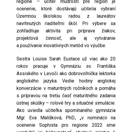
regione – učiteľ múdrosti pre región je
ocenenie, ktoré dostávajú učitelia vybraní
Územnou školskou radou z laureátov
navrhnutých riaditeľmi škôl. Pri výbere sa
zohľadňuje aktivita pri príprave žiakov,
projektová činnosť, ale aj vytváranie
a používanie inovatívnych metód vo výučbe.
Sestra Louise Sarah Eustace už viac ako 20
rokov pracuje v Gymnáziu sv. Františka
Assiského v Levoči ako dobrovoľníčka lektorka
anglického jazyka. Vedie hodiny anglickej
konverzácie v maturitných ročníkoch a pomáha
s prípravou na tretiu časť maturitného zadania
ústnej skúšky – rolové hry a situačné simulácie.
Ako uviedla učiteľka spomínaného gymnázia
Mgr. Eva Malíšková, PhD., „v nominácii na
ocenenie Sophista pro regione 2022 sme