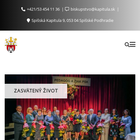
+421/53 454 11 36
biskupstvo@kapitula.sk
Spišská Kapitula 9, 053 04 Spišské Podhradie
ZASVÄTENÝ ŽIVOT