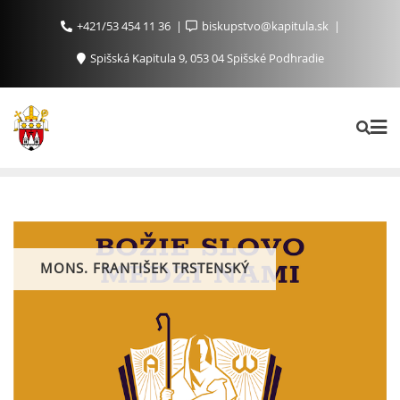
+421/53 454 11 36
biskupstvo@kapitula.sk
Spišská Kapitula 9, 053 04 Spišské Podhradie
MONS. FRANTIŠEK TRSTENSKÝ