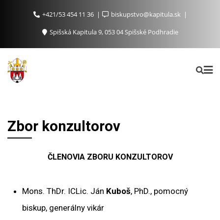
+421/53 454 11 36
biskupstvo@kapitula.sk
Spišská Kapitula 9, 053 04 Spišské Podhradie
Zbor konzultorov
ČLENOVIA ZBORU KONZULTOROV
Mons. ThDr. ICLic. Ján
Kuboš
, PhD., pomocný
biskup, generálny vikár