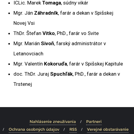
ICLic. Marek
Tomaga
, súdny vikár
Mgr. Ján
Záhradník
, farár a dekan v Spišskej
Novej Vsi
ThDr. Štefan
Vitko
, PhD., farár vo Svite
Mgr. Marián
Sivoň
, farský administrátor v
Letanovciach
Mgr. Valentín
Kokoruďa
, farár v Spišskej Kapitule
doc. ThDr. Juraj
Spuchľák
, PhD., farár a dekan v
Trstenej
Nahlásenie zneužívania
Partneri
Ochrana osobných údajov
RSS
Verejné obstarávanie