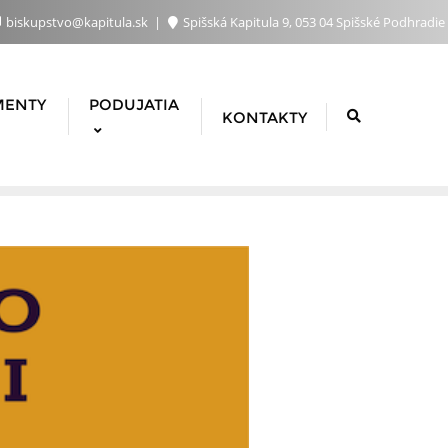
biskupstvo@kapitula.sk
Spišská Kapitula 9, 053 04 Spišské Podhradie
MENTY
PODUJATIA
KONTAKTY