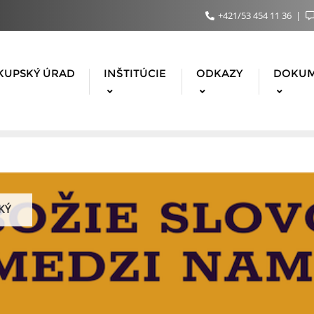
+421/53 454 11 36
KUPSKÝ ÚRAD
INŠTITÚCIE
ODKAZY
DOKU
KÝ