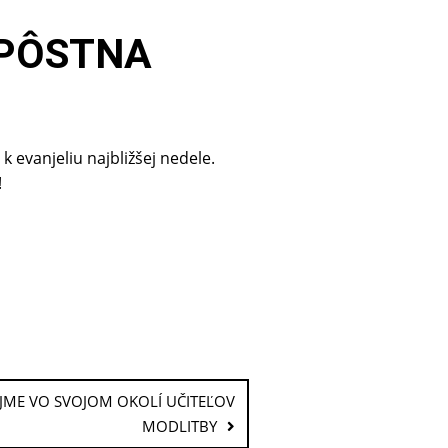
 PÔSTNA
evanjeliu najbližšej nedele.
!
JME VO SVOJOM OKOLÍ UČITEĽOV
MODLITBY