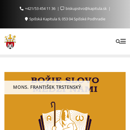
+421/53 454 11 36
biskupstvo@kapitula.sk
Spišská Kapitula 9, 053 04 Spišské Podhradie
MONS. FRANTIŠEK TRSTENSKÝ