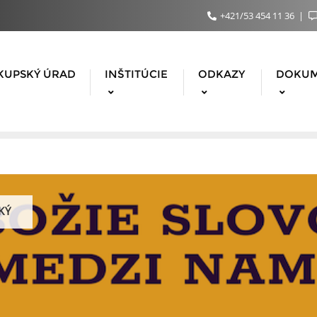
+421/53 454 11 36
KUPSKÝ ÚRAD
INŠTITÚCIE
ODKAZY
DOKU
KÝ