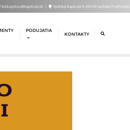
biskupstvo@kapitula.sk
Spišská Kapitula 9, 053 04 Spišské Podhradie
MENTY
PODUJATIA
KONTAKTY