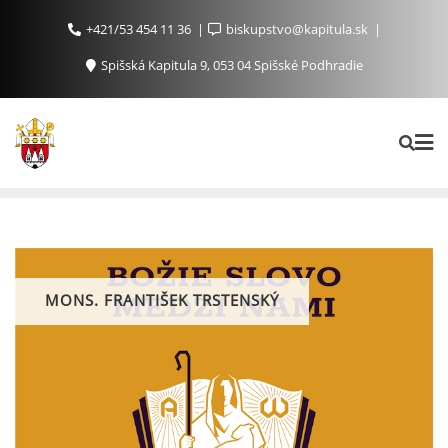
+421/53 454 11 36
biskupstvo@kapitula.sk
Spišská Kapitula 9, 053 04 Spišské Podhradie
MONS. FRANTIŠEK TRSTENSKÝ