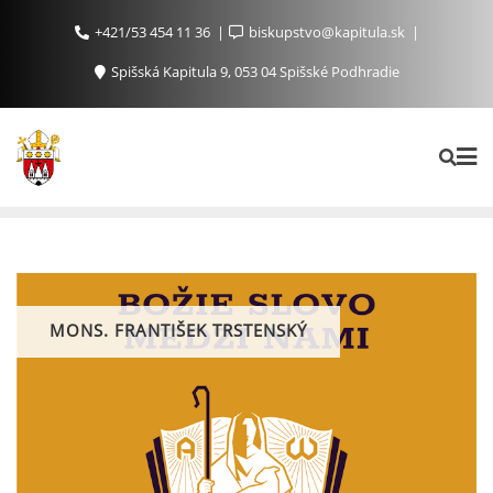
+421/53 454 11 36
biskupstvo@kapitula.sk
Spišská Kapitula 9, 053 04 Spišské Podhradie
MONS. FRANTIŠEK TRSTENSKÝ