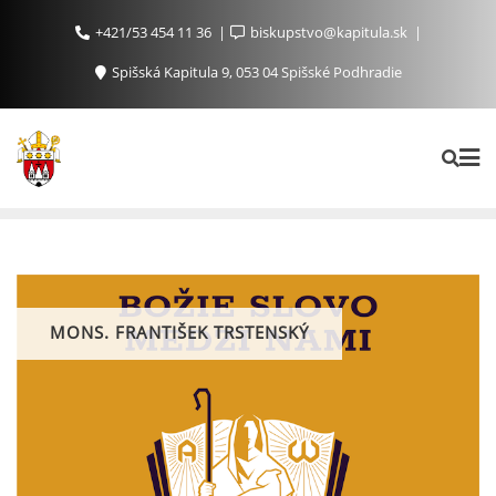
+421/53 454 11 36
biskupstvo@kapitula.sk
Spišská Kapitula 9, 053 04 Spišské Podhradie
MONS. FRANTIŠEK TRSTENSKÝ