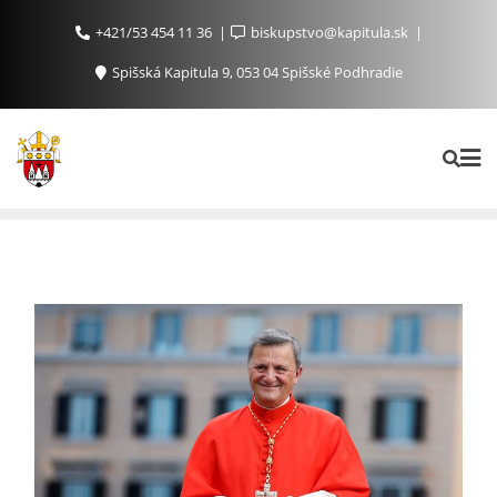
+421/53 454 11 36
biskupstvo@kapitula.sk
Spišská Kapitula 9, 053 04 Spišské Podhradie