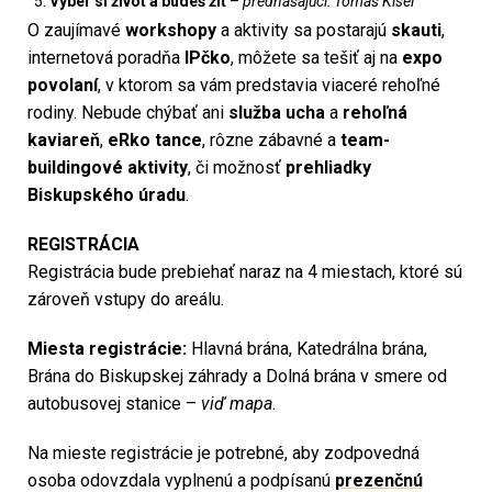
Vyber si život a budeš žiť
–
prednášajúci: Tomáš Kiseľ
O zaujímavé
workshopy
a aktivity sa postarajú
skauti
,
internetová poradňa
IPčko
, môžete sa tešiť aj na
expo
povolaní
, v ktorom sa vám predstavia viaceré rehoľné
rodiny. Nebude chýbať ani
služba ucha
a
rehoľná
kaviareň
,
eRko tance
, rôzne zábavné a
team-
buildingové aktivity
, či možnosť
prehliadky
Biskupského úradu
.
REGISTRÁCIA
Registrácia bude prebiehať naraz na 4 miestach, ktoré sú
zároveň vstupy do areálu.
Miesta registrácie:
Hlavná brána, Katedrálna brána,
Brána do Biskupskej záhrady a Dolná brána v smere od
autobusovej stanice –
viď mapa
.
Na mieste registrácie je potrebné, aby zodpovedná
osoba odovzdala vyplnenú a podpísanú
prezenčnú