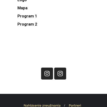
Mapa
Program 1
Program 2
VIAC INFO - Mladí Spišskej diecézy a
Komisia pre mládež
Nahlásenie zneužívania
Partneri