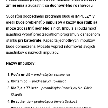
zmierenia
a zúčastniť sa
duchovného rozhovoru
.
Súčasťou doobedného programu budú aj IMPULZY. V
areáli bude prebiehať
5 impulzov
a každý
účastník sa
môže zúčastniť jedného
z nich. Impulz si budú môcť
účastníci vybrať pred začiatkom programu v označenom
stánku
pri katedrále
. Kapacita jednotlivých impulzov
bude obmedzená. Môžete vopred informovať svojich
účastníkov o názvoch impulzov.
Názvy impulzov:
Poď a uvidíš
–
prednášajúci: seminaristi
ON tam bol
–
prednášajúci: Towmeot
Nie 7, ale 77-krát
–
prednášajúci: Daniel Lysý & o. Dávid
Sklarčík
Be authentic
–
prednášajúci: Renáta Ocilková