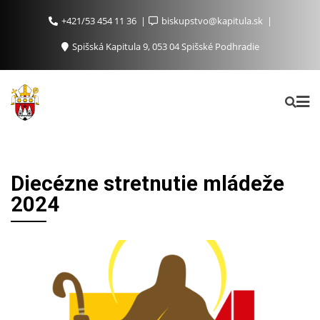
+421/53 454 11 36
biskupstvo@kapitula.sk
Spišská Kapitula 9, 053 04 Spišské Podhradie
Diecézne stretnutie mládeže
2024