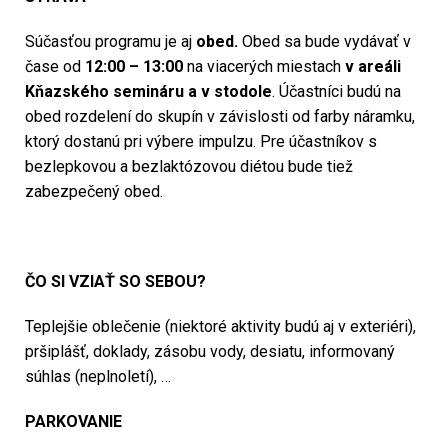
Súčasťou programu je aj
obed.
Obed sa bude vydávať v
čase od
12:00 – 13:00
na viacerých miestach
v areáli
Kňazského semináru a v stodole
.
Účastníci budú na
obed rozdelení do skupín
v závislosti od farby náramku,
ktorý dostanú pri výbere impulzu. Pre účastníkov s
bezlepkovou a
bezlaktózovou diétou bude tiež
zabezpečený obed.
ČO SI VZIAŤ SO SEBOU?
Teplejšie oblečenie (niektoré aktivity budú aj v exteriéri),
pršiplášť, doklady, zásobu vody, desiatu, informovaný
súhlas (neplnoletí), …
PARKOVANIE