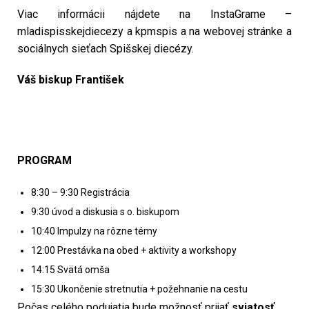
Viac informácii nájdete na InstaGrame –
mladispisskejdiecezy a kpmspis a na webovej stránke a
sociálnych sieťach Spišskej diecézy.
Váš biskup František
PROGRAM
8:30 – 9:30 Registrácia
9:30 úvod a diskusia s o. biskupom
10:40 Impulzy na rôzne témy
12:00 Prestávka na obed + aktivity a workshopy
14:15 Svätá omša
15:30 Ukončenie stretnutia + požehnanie na cestu
Počas celého podujatia bude možnosť prijať
sviatosť