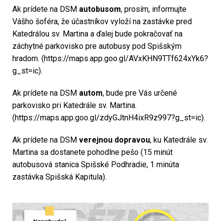
Ak prídete na DSM
autobusom
, prosím, informujte
Vášho šoféra, že účastníkov vyloží na zastávke pred
Katedrálou sv. Martina a ďalej bude pokračovať na
záchytné parkovisko pre autobusy pod Spišským
hradom. (
https://maps.app.goo.gl/AVxKHN9TTf624xYk6?
g_st=ic
).
Ak prídete na DSM
autom
, bude pre Vás určené
parkovisko pri Katedrále sv. Martina.
(
https://maps.app.goo.gl/zdyGJtnH4ixR9z997?g_st=ic
).
Ak prídete na DSM
verejnou dopravou
, ku Katedrále sv.
Martina sa dostanete pohodlne pešo (15 minút
autobusová stanica Spišské Podhradie, 1 minúta
zastávka Spišská Kapitula).