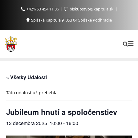
+421/53 454 11 36
biskupstvo@kapitula.sk
Spišská Kapitula 9, 053 04 Spišské Podhradie
« Všetky Udalosti
Táto udalosť už prebehla.
Jubileum hnutí a spoločenstiev
13 decembra 2025 ,10:00
-
16:00