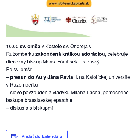
10.00
sv. omša
v Kostole sv. Ondreja v
Ružomberku
zakončená krátkou adoráciou,
celebruje
diecézny biskup Mons. František Trstenský
Po sv. omši:
–
presun do Auly Jána Pavla II.
na Katolíckej univerzite
v Ružomberku
– slovo povzbudenia vladyku Milana Lacha, pomocného
biskupa bratislavskej eparchie
– diskusia s biskupmi
Pridať do kalendára