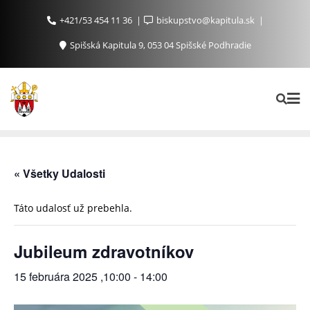
+421/53 454 11 36
biskupstvo@kapitula.sk
Spišská Kapitula 9, 053 04 Spišské Podhradie
« Všetky Udalosti
Táto udalosť už prebehla.
Jubileum zdravotníkov
15 februára 2025 ,10:00
-
14:00