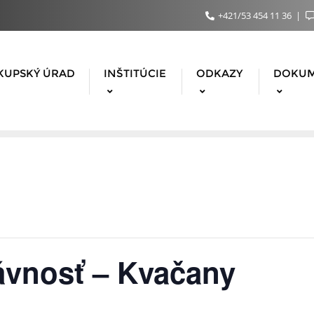
+421/53 454 11 36
KUPSKÝ ÚRAD
INŠTITÚCIE
ODKAZY
DOKU
ávnosť – Kvačany