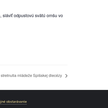
 sláviť odpustovú svätú omšu vo
 stretnutia mládeže Spišskej diecézy
jné obstarávanie