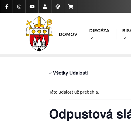
DIECÉZA
BIS
DOMOV
« Všetky Udalosti
Táto udalosť už prebehla.
Odpustová sl