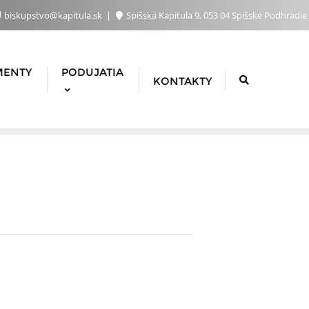
biskupstvo@kapitula.sk
Spišská Kapitula 9, 053 04 Spišské Podhradie
MENTY
PODUJATIA
KONTAKTY