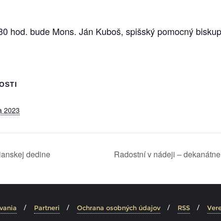
30 hod. bude Mons. Ján Kuboš, spišský pomocný biskup,
OSTI
a 2023
ianskej dedine
Radostní v nádeji – dekanátne
vania
Partneri
Ochrana osobných údajov
RSS
Vere