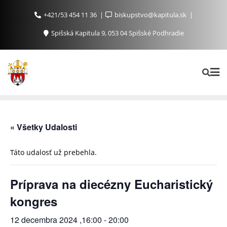
+421/53 454 11 36
biskupstvo@kapitula.sk
Spišská Kapitula 9, 053 04 Spišské Podhradie
« Všetky Udalosti
Táto udalosť už prebehla.
Príprava na diecézny Eucharistický
kongres
12 decembra 2024 ,16:00
-
20:00