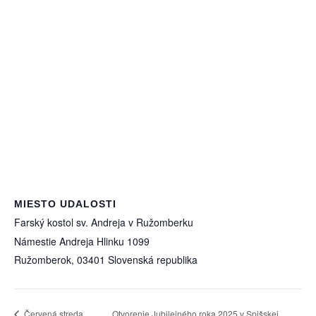
MIESTO UDALOSTI
Farský kostol sv. Andreja v Ružomberku
Námestie Andreja Hlinku 1099
Ružomberok
,
03401
Slovenská republika
Červená streda
Otvorenie Jubilejného roka 2025 v Spišskej