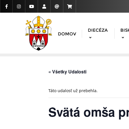
DIECÉZA
BIS
DOMOV
« Všetky Udalosti
Táto udalosť už prebehla.
Svätá omša pr