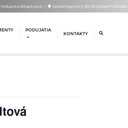
biskupstvo@kapitula.sk
Spišská Kapitula 9, 053 04 Spišské Podhradie
MENTY
PODUJATIA
KONTAKTY
ltová