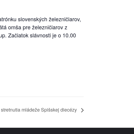
atrónku slovenských železničiarov,
ätá omša pre železničiarov z
p. Začiatok slávnosti je o 10.00
 stretnutia mládeže Spišskej diecézy