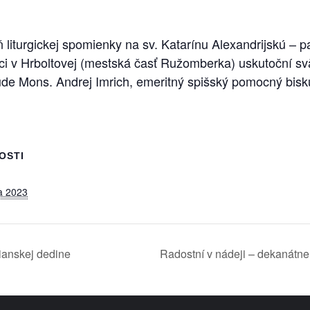
liturgickej spomienky na sv. Katarínu Alexandrijskú – p
ici v Hrboltovej (mestská časť Ružomberka) uskutoční sv
de Mons. Andrej Imrich, emeritný spišský pomocný bisku
OSTI
a 2023
ianskej dedine
Radostní v nádeji – dekanátne