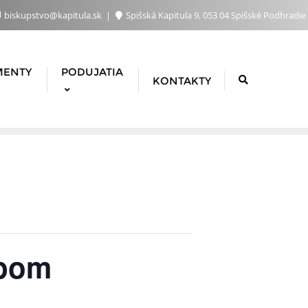
biskupstvo@kapitula.sk
Spišská Kapitula 9, 053 04 Spišské Podhradie
MENTY
PODUJATIA
KONTAKTY
upom