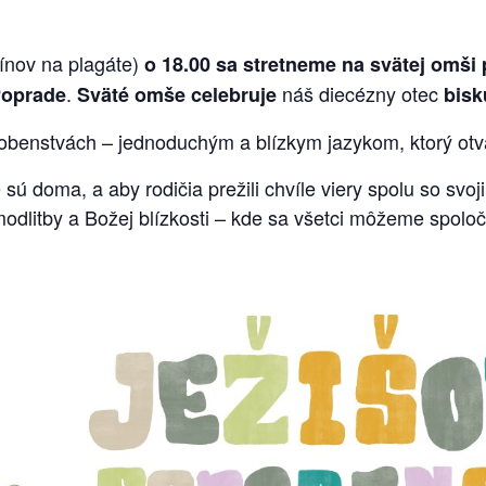
ínov na plagáte)
o 18.00 sa stretneme na svätej omši 
.
náš diecézny otec
Poprade
Sväté omše celebruje
bisk
dobenstvách – jednoduchým a blízkym jazykom, ktorý otvá
 sú doma, a aby rodičia prežili chvíle viery spolu so svoji
 modlitby a Božej blízkosti – kde sa všetci môžeme spoloč