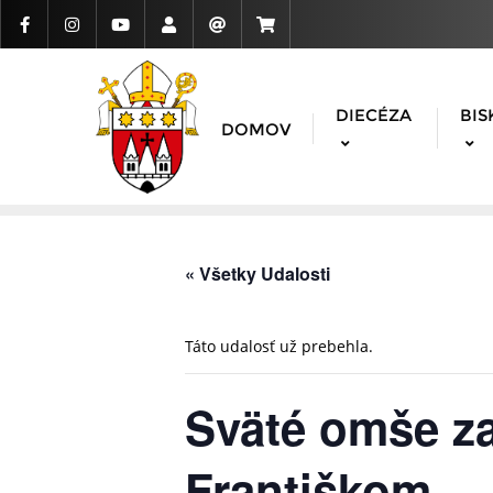
DIECÉZA
BIS
DOMOV
« Všetky Udalosti
Táto udalosť už prebehla.
Sväté omše za
Františkom