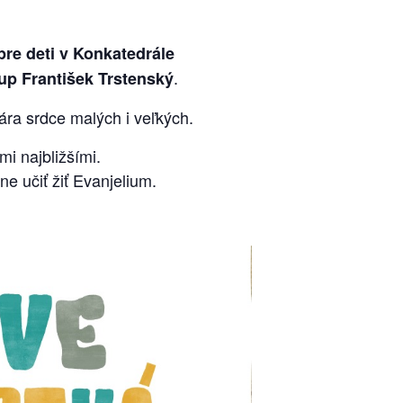
pre deti v Konkatedrále
.
up František Trstenský
ra srdce malých i veľkých.
mi najbližšími.
ne učiť žiť Evanjelium.