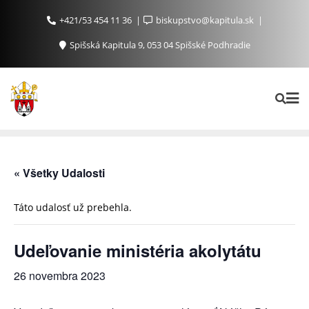
+421/53 454 11 36
biskupstvo@kapitula.sk
Spišská Kapitula 9, 053 04 Spišské Podhradie
« Všetky Udalosti
Táto udalosť už prebehla.
Udeľovanie ministéria akolytátu
26 novembra 2023