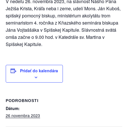
V nedeľu 26. novembra 2023, na slávnosť Nášho Pána
Ježiša Krista, Kráľa neba i zeme, udelí Mons. Ján Kuboš,
spišský pomocný biskup, ministérium akolytátu trom
seminaristom 4. ročníka z Kňazského seminára biskupa
Jána Vojtaššáka v Spišskej Kapitule. Slávnostná svätá
omša začne o 9.00 hod. v Katedrále sv. Martina v
Spišskej Kapitule.
Pridať do kalendára
PODROBNOSTI
Dátum:
26 novembra 2023