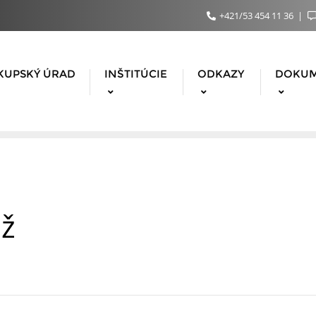
+421/53 454 11 36
KUPSKÝ ÚRAD
INŠTITÚCIE
ODKAZY
DOKU
ež