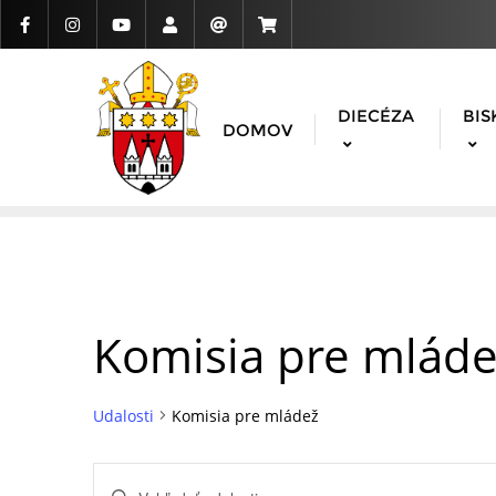
DIECÉZA
BIS
DOMOV
Komisia pre mlád
Udalosti
Komisia pre mládež
Udalosti
Enter