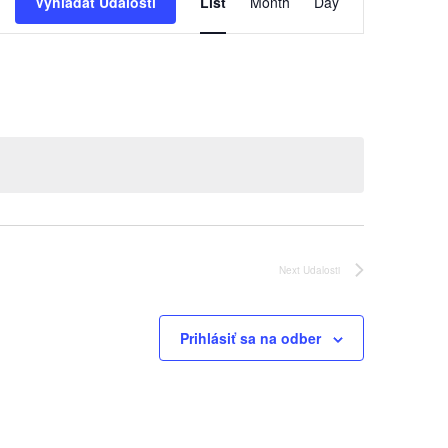
Vyhľadať Udalosti
List
Month
Day
Navigácie
Zobrazen
Next
Udalosti
Prihlásiť sa na odber